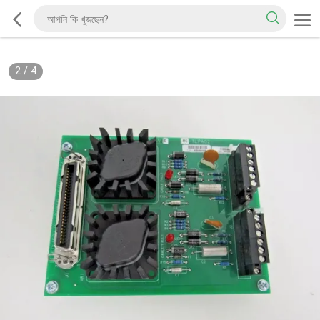
2
/
4