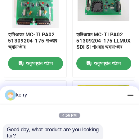
আমাদের সম্পর্কে
হানিওয়েল MC-TLPA02
হানিওয়েল MC-TLPA02
কারখানা ভ্রমণ
51309204-175 পাওয়ার
51309204-175 LLMUX
অ্যাডাপ্টার
SDI SI পাওয়ার অ্যাডাপ্টার
মান নিয়ন্ত্রণ
অনুসন্ধান পাঠান
অনুসন্ধান পাঠান
আমাদের সাথে যোগাযোগ
kerry
ব্লগ
উদ্ধৃতির জন্য আবেদন
4:56 PM
Good day, what product are you looking 
ABB 800xa
for?