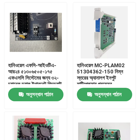
হানিওয়েল এফসি-আইওটিএ-
হানিওয়েল MC-PLAM02
আর২৪ ৫১৩০৬৫০৫-১৭৫
51304362-150 নিম্ন
এফএসসি সিস্টেমের জন্য ৩২-
স্তরের অ্যানালগ ইনপুট
চ্যানেল ডুয়াল ইথারনেট রিডন্ড্যান্ট
মাল্টিপ্লেক্সার প্রসেসর
আইও টার্মিনেশন অ্যাসেম্বলি
অনুসন্ধান পাঠান
অনুসন্ধান পাঠান
বাড়ি
পণ্য
ভিডিও