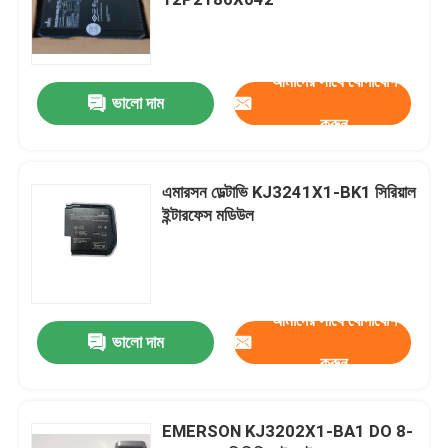
বেন্টলি নেভাদা অংশ
আমাদের সাথে যোগাযোগ
ভালো দাম
জিই পিএলসি
করুন
জিই টারবাইন নিয়ন্ত্রণ
এমারসন ডেল্টাভি KJ3241X1-BK1 সিরিয়াল
ইন্টারফেস মডিউল
ABB Bailey Infi 90
এমারসন ডেল্টাভ
আমাদের সাথে যোগাযোগ
ভালো দাম
করুন
ইপিআরও সেন্সর
EMERSON KJ3202X1-BA1 DO 8-
হানিওয়েল পিএলসি