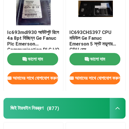
Ic693mdl930 আউটপুট রিলে
IC693CHS397 CPU
4a 8pt বিচ্ছিন্ন Ge Fanuc
মডিউল Ge Fanuc
Plc Emerson
Emerson 5 স্লট মডুলার
Communication PLC I/O
CPU বেস
মডিউল
ভালো দাম
ভালো দাম
আমাদের সাথে যোগাযোগ করুন
আমাদের সাথে যোগাযোগ করুন
জিই টারবাইন নিয়ন্ত্রণ
(877)