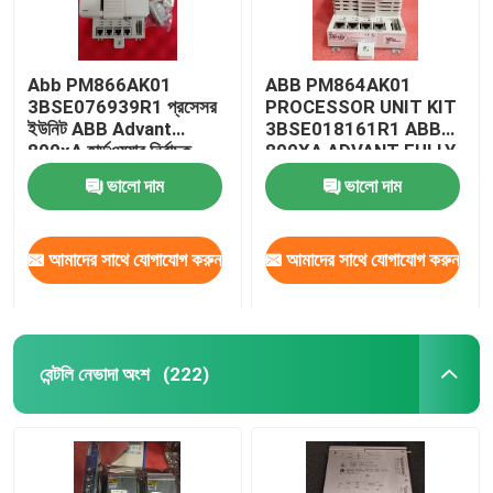
Abb PM866AK01
ABB PM864AK01
3BSE076939R1 প্রসেসর
PROCESSOR UNIT KIT
ইউনিট ABB Advant
3BSE018161R1 ABB
800xA হার্ডওয়্যার নির্বাচক
800XA ADVANT FULLY
AUTOMATION
ভালো দাম
ভালো দাম
আমাদের সাথে যোগাযোগ করুন
আমাদের সাথে যোগাযোগ করুন
বেন্টলি নেভাদা অংশ
(222)