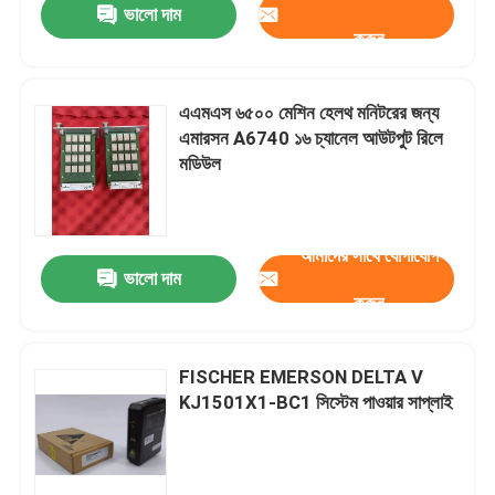
ভালো দাম
করুন
এএমএস ৬৫০০ মেশিন হেলথ মনিটরের জন্য
এমারসন A6740 ১৬ চ্যানেল আউটপুট রিলে
মডিউল
আমাদের সাথে যোগাযোগ
ভালো দাম
করুন
FISCHER EMERSON DELTA V
KJ1501X1-BC1 সিস্টেম পাওয়ার সাপ্লাই