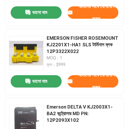
আমাদের সাথে যোগাযোগ
ভালো দাম
করুন
EMERSON FISHER ROSEMOUNT
KJ2201X1-HA1 SLS টার্মিনাল ব্লক
12P3322X022
MOQ：1
মূল্য：$999
আমাদের সাথে যোগাযোগ
ভালো দাম
করুন
বাড়ি
Emerson DELTA V KJ2003X1-
পণ্য
BA2 কন্ট্রোলার MD PN:
12P2093X102
ভিডিও