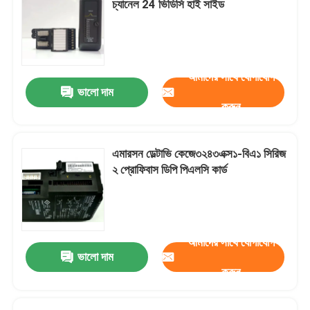
চ্যানেল 24 ভিডিসি হাই সাইড
Triconex DCS
আমাদের সাথে যোগাযোগ
হিমা পিএলসি
ভালো দাম
করুন
সিমেন্স পিএলসি
এমারসন ডেল্টাভি কেজে৩২৪৩এক্স১-বিএ১ সিরিজ
Rockwell Allen Bradley PLC
২ প্রোফিবাস ডিপি পিএলসি কার্ড
পিএলসি মডিউল
আমাদের সাথে যোগাযোগ
ভালো দাম
করুন