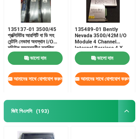
135137-01 3500/45
135489-01 Bently
প্রক্সিমিটর আরপিটি বা ডি সহ
Nevada 3500/42M I/O
বেন্টলি নেভাদা অবস্থান I/O
Module 4 Channel
মডিউল অভ্যন্তরীণ সমাপ্তি
Internal Barriers 4 X
Prox/Accel
ভালো দাম
ভালো দাম
আমাদের সাথে যোগাযোগ করুন
আমাদের সাথে যোগাযোগ করুন
জিই পিএলসি
(193)