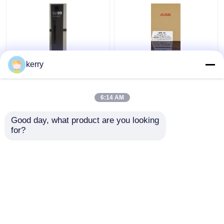
kerry
ABB Imaso01 বেইলি
IMMFP12 ABB বেইলি
INFI90 এনালগ স্লেভ অনপুট
INFI 90 মাল্টি ফাংশন প্রসেসর
মডিউল ASO
মডিউল
6:14 AM
ভালো দাম
ভালো দাম
Good day, what product are you looking 
for?
আমাদের সাথে যোগাযোগ করুন
আমাদের সাথে যোগাযোগ করুন
আরো দেখুন