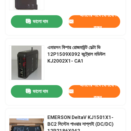
আমাদের সাথে যোগাযোগ
আমাদের সম্পর্কে
ভালো দাম
করুন
কারখানা ভ্রমণ
এমারসন ফিশার রোজমাউন্ট ডেল্টা ভি
মান নিয়ন্ত্রণ
12P1509X092 কন্ট্রোল মডিউল
KJ2002X1- CA1
আমাদের সাথে যোগাযোগ
আমাদের সাথে যোগাযোগ
ব্লগ
ভালো দাম
করুন
উদ্ধৃতির জন্য আবেদন
EMERSON DeltaV KJ1501X1-
BC2 সিস্টেম পাওয়ার সাপ্লাই (DC/DC)
ABB 800xa
12P2186X042