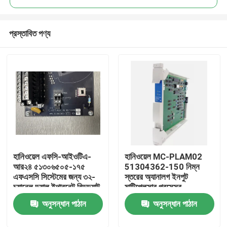
প্রস্তাবিত পণ্য
হানিওয়েল এফসি-আইওটিএ-
হানিওয়েল MC-PLAM02
বাড়ি
আর২৪ ৫১৩০৬৫০৫-১৭৫
51304362-150 নিম্ন
এফএসসি সিস্টেমের জন্য ৩২-
স্তরের অ্যানালগ ইনপুট
চ্যানেল ডুয়াল ইথারনেট রিডন্ড্যান্ট
মাল্টিপ্লেক্সার প্রসেসর
পণ্য
আইও টার্মিনেশন অ্যাসেম্বলি
অনুসন্ধান পাঠান
অনুসন্ধান পাঠান
ভিডিও