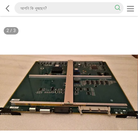
2
/
3