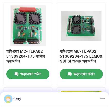
আমাদের সম্পর্কে
কারখানা ভ্রমণ
মান নিয়ন্ত্রণ
হানিওয়েল MC-TLPA02
হানিওয়েল MC-TLPA02
51309204-175 পাওয়ার
51309204-175 LLMUX
আমাদের সাথে যোগাযোগ
অ্যাডাপ্টার
SDI SI পাওয়ার অ্যাডাপ্টার
অনুসন্ধান পাঠান
অনুসন্ধান পাঠান
ব্লগ
উদ্ধৃতির জন্য আবেদন
kerry
ABB 800xa