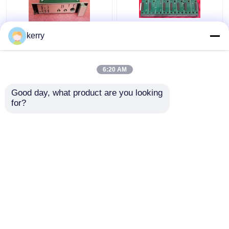
kerry
Atg Csi 6500 Emerson
Kj4001x1-Be1
Machinery Health
Emerson Deltav 8 ওয়াইড
Monitor A6120 কেস
I/O ক্যারিয়ার সহ শিল্ড বার
6:20 AM
সিসমিক ভাইব্রেশন মনিটর
ইমারসন 12P0818Y072
মডিউল
ভালো দাম
ভালো দাম
Good day, what product are you looking 
for?
আমাদের সাথে যোগাযোগ করুন
আমাদের সাথে যোগাযোগ করুন
আরো দেখুন
বাড়ি
আমাদের সম্পর্কে
আমাদের সাথে যোগাযোগ করুন
Desktop Site
সাইট ম্যাপ
গোপনীয়তা নীতি