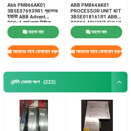
Abb PM866AK01
ABB PM864AK01
3BSE076939R1 প্রসেসর
PROCESSOR UNIT KIT
ইউনিট ABB Advant
3BSE018161R1 ABB
800xA হার্ডওয়্যার নির্বাচক
800XA ADVANT FULLY
AUTOMATION
ভালো দাম
ভালো দাম
আমাদের সাথে যোগাযোগ করুন
আমাদের সাথে যোগাযোগ করুন
বেন্টলি নেভাদা অংশ
(222)