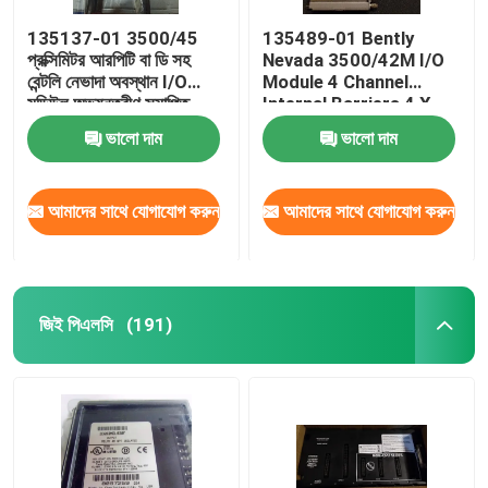
135137-01 3500/45
135489-01 Bently
প্রক্সিমিটর আরপিটি বা ডি সহ
Nevada 3500/42M I/O
বেন্টলি নেভাদা অবস্থান I/O
Module 4 Channel
মডিউল অভ্যন্তরীণ সমাপ্তি
Internal Barriers 4 X
Prox/Accel
ভালো দাম
ভালো দাম
আমাদের সাথে যোগাযোগ করুন
আমাদের সাথে যোগাযোগ করুন
জিই পিএলসি
(191)