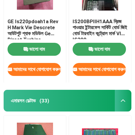
GE Is220pdoah1a Rev
IS200BPIIH1AAA ব্রিজ
H Mark Vie Descrete
পাওয়ার ইন্টারফেস সার্কিট বোর্ড জিই
আউটপুট প্যাক মডিউল Ge
বোর্ড টারবাইন কন্ট্রোল মার্ক VI
Direct Turbine
IS200
Controls
ভালো দাম
ভালো দাম
আমাদের সাথে যোগাযোগ করুন
আমাদের সাথে যোগাযোগ করুন
এমারসন ডেল্টাভ
(33)