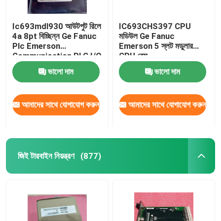
Ic693mdl930 আউটপুট রিলে
IC693CHS397 CPU
4a 8pt বিচ্ছিন্ন Ge Fanuc
মডিউল Ge Fanuc
Plc Emerson
Emerson 5 স্লট মডুলার
Communication PLC I/O
CPU বেস
মডিউল
ভালো দাম
ভালো দাম
আমাদের সাথে যোগাযোগ করুন
আমাদের সাথে যোগাযোগ করুন
জিই টারবাইন নিয়ন্ত্রণ
(877)