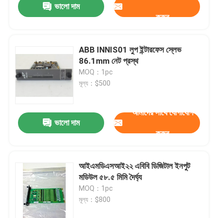
ভালো দাম
করুন
ABB INNIS01 লুপ ইন্টারফেস স্লেভ
86.1mm নেট প্রস্থ
MOQ：1pc
মূল্য：$500
আমাদের সাথে যোগাযোগ
ভালো দাম
করুন
আইএমডিএসআই২২ এবিবি ডিজিটাল ইনপুট
মডিউল ৫৮.৫ মিমি দৈর্ঘ্য
MOQ：1pc
মূল্য：$800