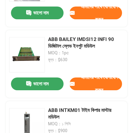
আমাদের সাথে যোগাযোগ
ভালো দাম
করুন
ABB BAILEY IMDSI12 INFI 90
ডিজিটাল স্লেভ ইনপুট মডিউল
MOQ：1pc
মূল্য：$630
আমাদের সাথে যোগাযোগ
ভালো দাম
করুন
বাড়ি
ABB INTKM01 টাইম কিপার মাস্টার
পণ্য
মডিউল
MOQ：১ পিসি
ভিডিও
মূল্য：$900