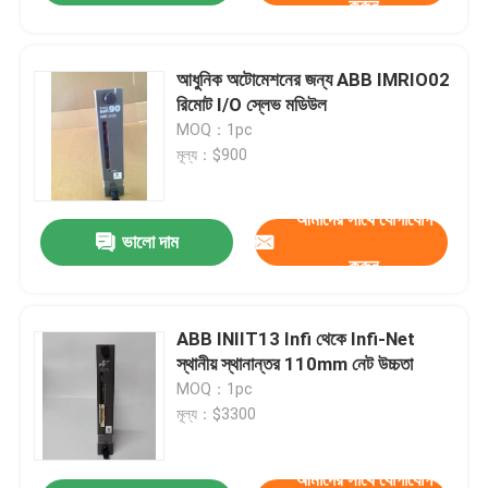
করুন
আধুনিক অটোমেশনের জন্য ABB IMRIO02
রিমোট I/O স্লেভ মডিউল
MOQ：1pc
মূল্য：$900
আমাদের সাথে যোগাযোগ
ভালো দাম
করুন
ABB INIIT13 Infi থেকে Infi-Net
স্থানীয় স্থানান্তর 110mm নেট উচ্চতা
MOQ：1pc
মূল্য：$3300
আমাদের সাথে যোগাযোগ