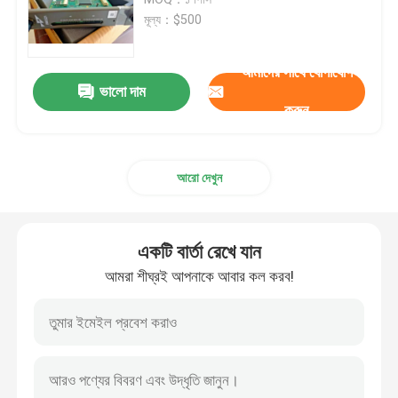
মূল্য：$500
বেন্টলি নেভাদা অংশ
আমাদের সাথে যোগাযোগ
ভালো দাম
জিই পিএলসি
করুন
জিই টারবাইন নিয়ন্ত্রণ
আরো দেখুন
ABB Bailey Infi 90
একটি বার্তা রেখে যান
এমারসন ডেল্টাভ
আমরা শীঘ্রই আপনাকে আবার কল করব!
ইপিআরও সেন্সর
হানিওয়েল পিএলসি