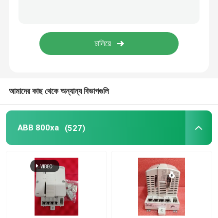
Triconex DCS
হিমা পিএলসি
সিমেন্স পিএলসি
আমাদের কাছ থেকে অন্যান্য বিভাগগুলি
Rockwell Allen Bradley PLC
ABB 800xa
(527)
পিএলসি মডিউল