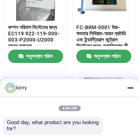
আমাদের সম্পর্কে
কম্পন পরিমাপ সিস্টেমের জন্য
FC-BKM-0001 উচ্চ-
EC119 922-119-000-
ক্ষমতার লিথিয়াম-আয়ন ব্যাটারি
কারখানা ভ্রমণ
003-P2000-U2000
এবং ইন্ডাস্ট্রিয়াল কন্ট্রোল
তারের সমাবেশ
সিস্টেমের জন্য মেকানিক্যাল কী
সুইচ সহ ব্যাটারি এবং কী সুইচ
অনুসন্ধান পাঠান
অনুসন্ধান পাঠান
মান নিয়ন্ত্রণ
মডিউল
আমাদের সাথে যোগাযোগ
kerry
ব্লগ
4:00 AM
উদ্ধৃতির জন্য আবেদন
Good day, what product are you looking 
for?
ABB 800xa
CA202 144-202-000-
CE311 444-311-000-