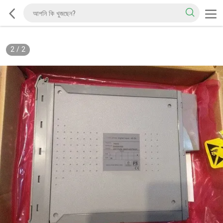
1
/
2