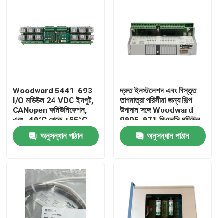
Woodward 5441-693
দ্রুত ইনস্টলেশন এবং বিস্তৃত
I/O মডিউল 24 VDC ইনপুট,
তাপমাত্রা পরিসীমা জন্য শিল্প
CANopen কমিউনিকেশন,
উপাদান সঙ্গে Woodward
এবং -40°C থেকে +85°C
9905-971 পিএলসি মডিউল
অপারেটিং রেঞ্জ সহ
অনুসন্ধান পাঠান
অনুসন্ধান পাঠান
বাড়ি
পণ্য
ভিডিও