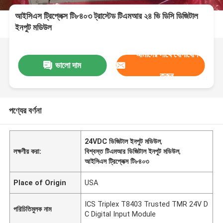
আইসিএস ট্রিপ্লেক্স টি৮৪০৩ ট্রাস্টেড টিএমআর ২৪ ভি ডিসি ডিজিটাল
ইনপুট মডিউল
আমাদের সাথে যোগাযোগ
ভালো দাম
করুন
পণ্যের বর্ণনা
24VDC ডিজিটাল ইনপুট মডিউল
,
লক্ষণীয় করা:
বিশ্বস্ত টিএমআর ডিজিটাল ইনপুট মডিউল
,
আইসিএস ট্রিপ্লেক্স টি৮৪০৩
Place of Origin
USA
ICS Triplex T8403 Trusted TMR 24V D
পরিচিতিমুলক নাম
C Digital Input Module