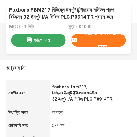
Foxboro FBM217 বিচ্ছিন্ন ইনপুট ইন্টারফেস মডিউল গ্রুপ
বিচ্ছিন্ন 32 ইনপুট I/A সিরিজ PLC P0914TR প্রদান করে
MOQ：1 পিসি
মূল্য：$1000
আমাদের সাথে যোগাযোগ
ভালো দাম
করুন
পণ্যের বর্ণনা
foxboro fbm217
,
লক্ষণীয় করা:
বিচ্ছিন্ন ইনপুট ইন্টারফেস মডিউল
,
32 ইনপুট I/A সিরিজ PLC P0914TR
উৎপত্তি স্থল
আমাদের
ডেলিভারি সময়
5-7 দিন