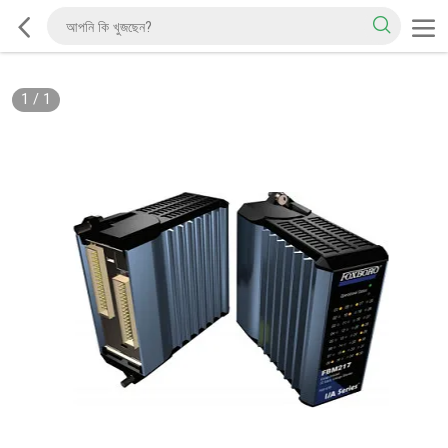
1
/
1