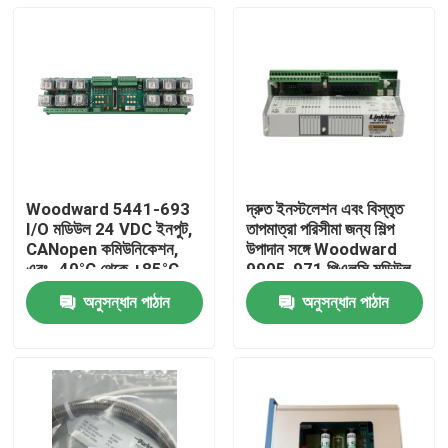
Woodward 5441-693
দ্রুত ইনস্টলেশন এবং বিস্তৃত
I/O মডিউল 24 VDC ইনপুট,
তাপমাত্রা পরিসীমা জন্য শিল্প
CANopen কমিউনিকেশন,
উপাদান সঙ্গে Woodward
এবং -40°C থেকে +85°C
9905-971 পিএলসি মডিউল
অপারেটিং রেঞ্জ সহ
অনুসন্ধান পাঠান
অনুসন্ধান পাঠান
বাড়ি
পণ্য
ভিডিও