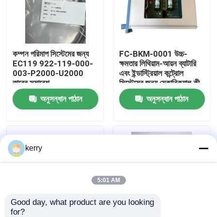
আমাদের সম্পর্কে
কম্পন পরিমাপ সিস্টেমের জন্য
FC-BKM-0001 উচ্চ-
কারখানা ভ্রমণ
EC119 922-119-000-
ক্ষমতার লিথিয়াম-আয়ন ব্যাটারি
003-P2000-U2000
এবং ইন্ডাস্ট্রিয়াল কন্ট্রোল
তারের সমাবেশ
সিস্টেমের জন্য মেকানিক্যাল কী
মান নিয়ন্ত্রণ
সুইচ সহ ব্যাটারি এবং কী সুইচ
অনুসন্ধান পাঠান
অনুসন্ধান পাঠান
মডিউল
আমাদের সাথে যোগাযোগ
kerry
ব্লগ
উদ্ধৃতির জন্য আবেদন
5:01 AM
Good day, what product are you looking 
ABB 800xa
for?