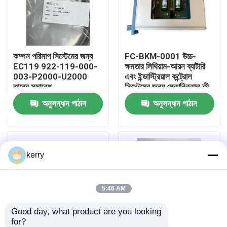
আমাদের সম্পর্কে
কম্পন পরিমাপ সিস্টেমের জন্য
FC-BKM-0001 উচ্চ-
কারখানা ভ্রমণ
EC119 922-119-000-
ক্ষমতার লিথিয়াম-আয়ন ব্যাটারি
003-P2000-U2000
এবং ইন্ডাস্ট্রিয়াল কন্ট্রোল
তারের সমাবেশ
সিস্টেমের জন্য মেকানিক্যাল কী
মান নিয়ন্ত্রণ
সুইচ সহ ব্যাটারি এবং কী সুইচ
অনুসন্ধান পাঠান
অনুসন্ধান পাঠান
মডিউল
আমাদের সাথে যোগাযোগ
kerry
ব্লগ
উদ্ধৃতির জন্য আবেদন
5:46 AM
Good day, what product are you looking 
ABB 800xa
for?