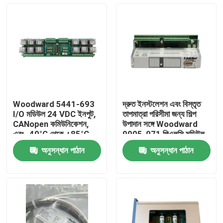
Woodward 5441-693
দ্রুত ইনস্টলেশন এবং বিস্তৃত
I/O মডিউল 24 VDC ইনপুট,
তাপমাত্রা পরিসীমা জন্য শিল্প
CANopen কমিউনিকেশন,
উপাদান সঙ্গে Woodward
এবং -40°C থেকে +85°C
9905-971 পিএলসি মডিউল
অপারেটিং রেঞ্জ সহ
অনুসন্ধান পাঠান
অনুসন্ধান পাঠান
বাড়ি
পণ্য
ভিডিও