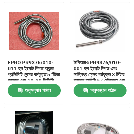
EPRO PR9376/010-
ইপিআরও PR9376/010-
011 হল ইফেক্ট স্পিড অ্যান্ড
001 হল ইফেক্ট স্পিড এবং
প্রক্সিমিটি সেন্সর বর্মযুক্ত 5 মিটার
সান্নিধ্য সেন্সর বর্মযুক্ত 3 মিটার
ক্যাবল এবং 10-30 ভিডিসি
ক্যাবল আইপি 67 রেটযুক্ত এবং
পাওয়ার সাপ্লাই সহ আইপি 67
10-30 ভিডিসি পাওয়ার সাপ্লাই
অনুসন্ধান পাঠান
অনুসন্ধান পাঠান
রেটেড হাউজিংয়ে
সহ
বাড়ি
পণ্য
ভিডিও