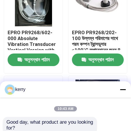
আমাদের সম্পর্কে
EPRO PR9268/602-
EPRO PR9268/202-
কারখানা ভ্রমণ
000 Absolute
100 উল্লম্ব পরিমাপের সাথে
Vibration Transducer
পরম কম্পন ট্রান্সডুসার
Vertical Version with
≤100°C অপারেশনের জন্য 8
মান নিয়ন্ত্রণ
Armored 8m Cable for
মিটার বর্মযুক্ত তারের
অনুসন্ধান পাঠান
অনুসন্ধান পাঠান
High-Temperature up
to 200°C উচ্চ তাপমাত্রার
আমাদের সাথে যোগাযোগ
জন্য 8 মিটার ক্যাবলের সাথে
উল্লম্ব সংস্করণ
kerry
ব্লগ
উদ্ধৃতির জন্য আবেদন
10:43 AM
Good day, what product are you looking 
ABB 800xa
for?