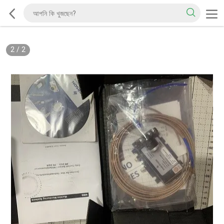
2
/
2