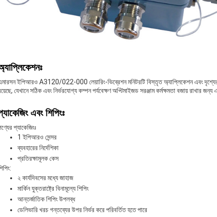
অ্যাপ্লিকেশনঃ
এমারসন ইপিআরও A3120/022-000 লেয়ারিং-ভিব্রেশন মনিটরটি বিস্তৃত অ্যাপ্লিকেশন এবং দৃশ্যের জন্য
রয়েছে, যেখানে সঠিক এবং নির্ভরযোগ্য কম্পন পর্যবেক্ষণ অপ্টিমাইজড সরঞ্জাম কর্মক্ষমতা বজায় রাখার 
প্যাকেজিং এবং শিপিংঃ
পণ্যের প্যাকেজিংঃ
1 ইপিআরও সেন্সর
ব্যবহারের নির্দেশিকা
প্রতিরক্ষামূলক কেস
শিপিং:
২ কার্যদিবসের মধ্যে জাহাজ
মার্কিন যুক্তরাষ্ট্রে বিনামূল্যে শিপিং
আন্তর্জাতিক শিপিং উপলব্ধ
ডেলিভারি খরচ গন্তব্যের উপর নির্ভর করে পরিবর্তিত হতে পারে