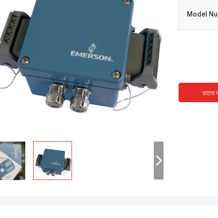
Model N
ভালো দ