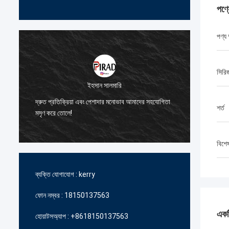
পণ্
পণ্য
সিরি
ইহসান সালমারি
আমাদেরকে 
দ্রুত প্রতিক্রিয়া এবং পেশাদার মনোভাব আমাদের সহযোগিতা
জন্য আপন
শর্ত
মসৃণ করে তোলে!
ধন্যবাদ।
বিশে
ব্যক্তি যোগাযোগ :
kerry
ফোন নম্বর :
18150137563
একটি
হোয়াটসঅ্যাপ :
+8618150137563