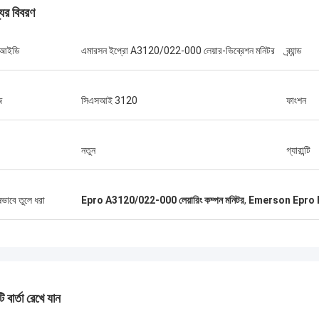
যের বিবরণ
 আইডি
এমারসন ইপ্রো A3120/022-000 লেয়ার-ভিব্রেশন মনিটর
ব্র্যান্ড
জ
সিএসআই 3120
ফাংশন
ব্রুনো নাসিমেন্টো
উচ্চমানের এবং সাশ্রয়ী মূল্যের পণ্য সরবরাহের
ার অব্যাহত সহায়তা এবং সমর্থনের জন্য আপনাকে
নতুন
গ্যারান্টি
ষভাবে তুলে ধরা
Epro A3120/022-000 লেয়ারিং কম্পন মনিটর
,
Emerson Epro 
 বার্তা রেখে যান