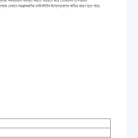
ে সম্ভাব্য সমস্যাগুলি সনাক্ত করতে সহায়তা করে।এমারসন ইপিআরও
যক যেখানে সরঞ্জামগুলির ডাউনটাইম উল্লেখযোগ্য ক্ষতির কারণ হতে পারে.