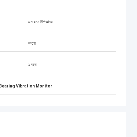
এমারসন ইপিআরও
ভালো
১ বছর
Bearing Vibration Monitor