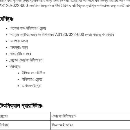
সঠিক এবং সুনির্দিষ্ট তথ্য প্রদান করার জন্য ডিজাইন করা হয়েছে, যা আপনাকে বড় সমস্যা হওয়ার আগ
A3120/022-000 লেয়ারিং-ভিব্রেশন মনিটরটি শিল্প ও বাণিজ্যিক অ্যাপ্লিকেশনগুলির জন্য একটি আবশ্
বৈশিষ্ট্যঃ
পণ্যের নামঃ ইপিআরও সেন্সর
পণ্যের আইডিঃ এমারসন ইপিআরও A3120/022-000 লেয়ার-ভিব্রেশন মনিটর
ফাংশনঃ ভালো
অবস্থাঃ নতুন
ওয়ারেন্টিঃ ১ বছর
ব্র্যান্ডঃ এমারসন ইপিআরও
বৈশিষ্ট্যঃ
ইপিআরও মডিউল
ইপিআরও সেন্সর
এমারসন ইপ্রো
টেকনিক্যাল প্যারামিটারঃ
ব্র্যান্ডঃ
এমারসন ইপিআরও
সিরিজ:
সিএসআই ৩১২০