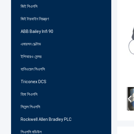
জিই পিএলসি
জিই টারবাইন নিয়ন্ত্রণ
ABB Bailey Infi 90
এমারসন ডেল্টাভ
ইপিআরও সেন্সর
হানিওয়েল পিএলসি
Triconex DCS
হিমা পিএলসি
সিমেন্স পিএলসি
Rockwell Allen Bradley PLC
পিএলসি মডিউল