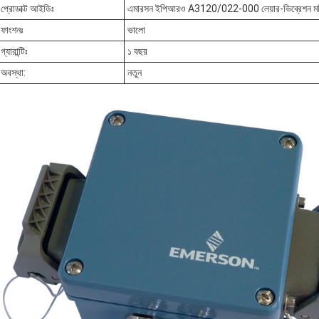
প্রোডাক্ট আইডিঃ
এমারসন ইপিআরও A3120/022-000 লেয়ার-ভিব্রেশন ম
ফাংশনঃ
ভালো
গ্যারান্টিঃ
১ বছর
অবস্থা:
নতুন