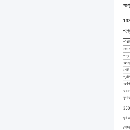
পণ্য
133
পণ্য
পরিচ
মডে
পণ্
অবস্
মোট
প্যা
অর্থপ
ওয়ারে
কুরিয
3500
ঘূর্ণ
সেটপয