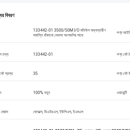
যের বিবরণ
133442-01 3500/50M I/O মডিউল অভ্যন্তরীণ
পণ্য আই
সমাপ্তি বাঁকানো নেভাদা অংশগুলির সাথে
ব্রুনো নাসিমেন্টো
 তথ্য
133442-01
পণ্য নেট দৈ
উচ্চমানের এবং সাশ্রয়ী মূল্যের পণ্য সরবরাহের
ার অব্যাহত সহায়তা এবং সমর্থনের জন্য আপনাকে
নেট প্রস্থ
35
পণ্য নেট উ
ন
100% নতুন
ওয়ারেন্টি
 মেয়াদ
ফেডেক্স, ডিএইচএল, ইউপিএস, ইএমএস