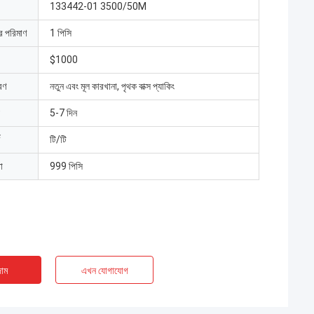
133442-01 3500/50M
ার পরিমাণ
1 পিসি
$1000
রণ
নতুন এবং মূল কারখানা, পৃথক বাক্স প্যাকিং
5-7 দিন
টি/টি
া
999 পিসি
াম
এখন যোগাযোগ