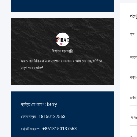
পণ্
নাম
ইহসান সালমারি
আদেশ
আমাদেরকে 
দ্রুত প্রতিক্রিয়া এবং পেশাদার মনোভাব আমাদের সহযোগিতা
জন্য আপন
মসৃণ করে তোলে!
ধন্যবাদ।
পণ্য 
গুণমা
ব্যক্তি যোগাযোগ :
kerry
ফোন নম্বর :
18150137563
শিপিং
হোয়াটসঅ্যাপ :
+8618150137563