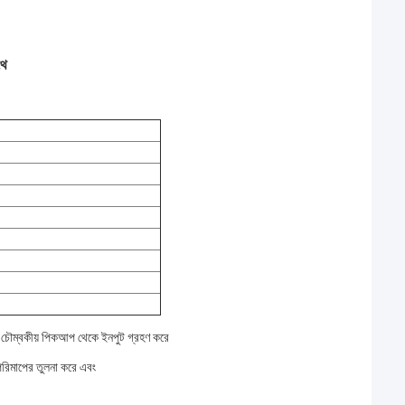
থে
া চৌম্বকীয় পিকআপ থেকে ইনপুট গ্রহণ করে
 পরিমাপের তুলনা করে এবং