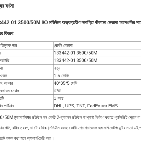
ের বর্ণনা
442-01 3500/50M I/O মডিউল অভ্যন্তরীণ সমাপ্তি বাঁকানো নেভাদা অংশগুলির সা
ের বিবরণ:
িতিমুলক নাম
বেন্টলি নেভাদা
ল
133442-01 3500/50M
য আইডি
133442-01 3500/50M
থা
নতুন
 ওজন
1.5 কেজি
কিং আকার
40*35*5 সেমি
্রদানের মেয়াদ
টি/টি
ন্টি
1 বছর
়ার পার্টনার
DHL, UPS, TNT, FedEx এবং EMS
/50M ট্যাকোমিটার মডিউল হল একটি 2-চ্যানেল মডিউল যা শ্যাফ্ট নির্ধারণ করতে প্রক্সিমিটি প্রোব ব
ায়মান গতি, রটার ত্বরণ, বা রটার দিক।মডিউল ব্যবহারকারী-প্রোগ্রামেবল অ্যালার্ম সেটপয়েন্টের সাথে এই
়েন্ট লঙ্ঘন করা হলে অ্যালার্ম তৈরি করে।