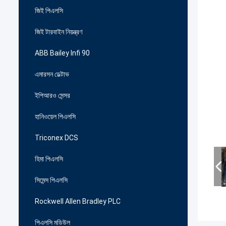
জিই পিএলসি
জিই টারবাইন নিয়ন্ত্রণ
ABB Bailey Infi 90
এমারসন ডেল্টাভ
ইপিআরও সেন্সর
হানিওয়েল পিএলসি
Triconex DCS
হিমা পিএলসি
সিমেন্স পিএলসি
Rockwell Allen Bradley PLC
পিএলসি মডিউল