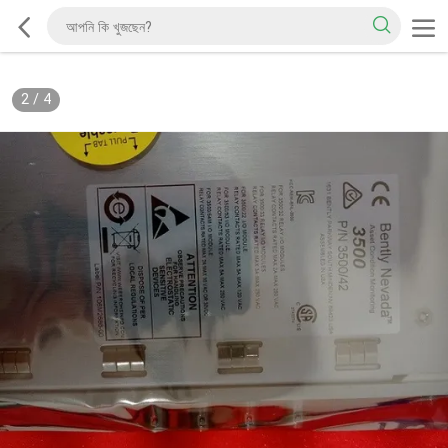
2
/
4