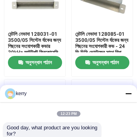
আমাদের সম্পর্কে
বেন্টলি নেভাদা 128031-01
বেন্টলি নেভাদা 128085-01
কারখানা ভ্রমণ
3500/05 সিস্টেম র্যাকের জন্য
3500/05 সিস্টেম র্যাকের জন্য
পিছনের সংযোগকারী কভার
পিছনের সংযোগকারী কভ - 24
30kHz আউটপুট ফ্রিকোয়েন্সি
ভি ডিসি ভোল্টেজের সাথে শিল্প
মান নিয়ন্ত্রণ
24V ডিসি এবং -40 °C থেকে
পর্যবেক্ষণ অ্যাপ্লিকেশনগুলিতে
অনুসন্ধান পাঠান
অনুসন্ধান পাঠান
120 °C পরিসীমা সহ
পিছনের সংযোগকারীদের সুরক্ষা
দেয়
আমাদের সাথে যোগাযোগ
kerry
ব্লগ
উদ্ধৃতির জন্য আবেদন
12:23 PM
Good day, what product are you looking 
ABB 800xa
for?