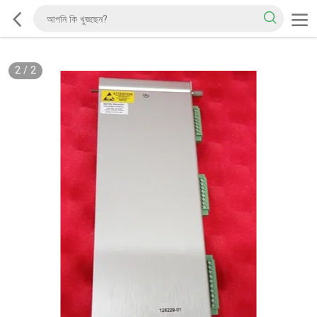
2
/
2