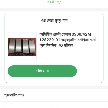
আরো দেখুন
এর সেরা মূল্য পান
প্রক্সিমিটর বেন্টলি নেভাডা 3500/42M
128229-01 অভ্যন্তরীণ সমাপ্তির সাথে
প্রক্স সিসমিক I/O মডিউল
চালিয়ে
প্রস্তাবিত পণ্য