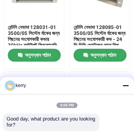
আমাদের সম্পর্কে
বেন্টলি নেভাদা 128031-01
বেন্টলি নেভাদা 128085-01
3500/05 সিস্টেম র্যাকের জন্য
3500/05 সিস্টেম র্যাকের জন্য
কারখানা ভ্রমণ
পিছনের সংযোগকারী কভার
পিছনের সংযোগকারী কভ - 24
30kHz আউটপুট ফ্রিকোয়েন্সি
ভি ডিসি ভোল্টেজের সাথে শিল্প
24V ডিসি এবং -40 °C থেকে
পর্যবেক্ষণ অ্যাপ্লিকেশনগুলিতে
অনুসন্ধান পাঠান
অনুসন্ধান পাঠান
মান নিয়ন্ত্রণ
120 °C পরিসীমা সহ
পিছনের সংযোগকারীদের সুরক্ষা
দেয়
আমাদের সাথে যোগাযোগ
kerry
ব্লগ
9:06 PM
উদ্ধৃতির জন্য আবেদন
Good day, what product are you looking 
for?
ABB 800xa
বেন্টলি নেভাদা 1900/65A
বেন্টলি নেভাদা 3500/05