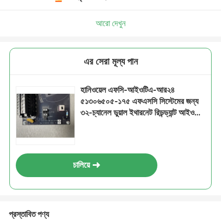
আরো দেখুন
এর সেরা মূল্য পান
হানিওয়েল এফসি-আইওটিএ-আর২৪
৫১৩০৬৫০৫-১৭৫ এফএসসি সিস্টেমের জন্য
৩২-চ্যানেল ডুয়াল ইথারনেট রিডন্ড্যান্ট আইও
টার্মিনেশন অ্যাসেম্বলি
চালিয়ে
প্রস্তাবিত পণ্য