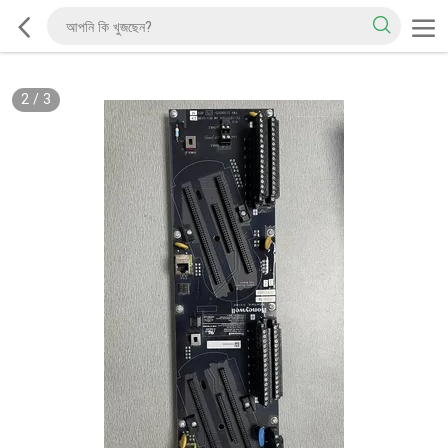
2
/
3