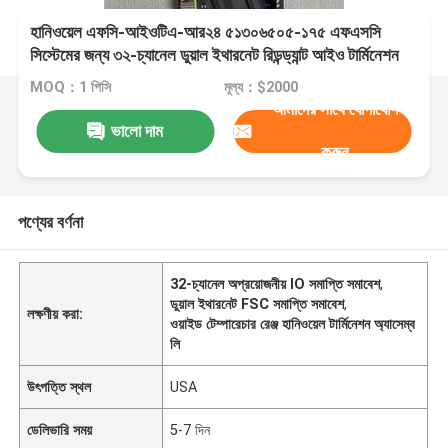
হানিওয়েল এফসি-আইওটিএ-আর২৪ ৫১৩০৬৫০৫-১৭৫ এফএসসি
সিস্টেমের জন্য ৩২-চ্যানেল ডুয়াল ইথারনেট রিডন্ড্যান্ট আইও টার্মিনেশন
অ্যাসেম্বলি
MOQ：1 পিসি
মূল্য：$2000
আমাদের সাথে যোগাযোগ
ভালো দাম
করুন
পণ্যের বর্ণনা
32-চ্যানেল অপ্রয়োজনীয় IO সমাপ্তি সমাবেশ
,
ডুয়াল ইথারনেট FSC সমাপ্তি সমাবেশ
,
লক্ষণীয় করা:
ওয়াইড টেম্পারেচার রেঞ্জ হানিওয়েল টার্মিনেশন অ্যাসেম্ব
লি
উৎপত্তি স্থল
USA
ডেলিভারি সময়
5-7 দিন