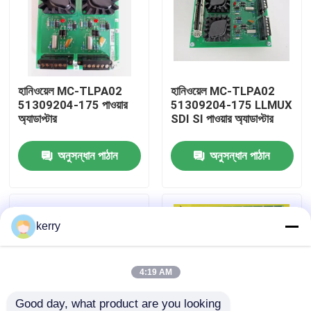
আমাদের সম্পর্কে
কারখানা ভ্রমণ
হানিওয়েল MC-TLPA02
হানিওয়েল MC-TLPA02
51309204-175 পাওয়ার
51309204-175 LLMUX
অ্যাডাপ্টার
SDI SI পাওয়ার অ্যাডাপ্টার
মান নিয়ন্ত্রণ
অনুসন্ধান পাঠান
অনুসন্ধান পাঠান
আমাদের সাথে যোগাযোগ
ব্লগ
kerry
উদ্ধৃতির জন্য আবেদন
4:19 AM
ABB 800xa
Good day, what product are you looking 