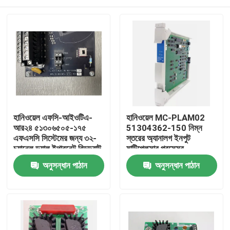
হানিওয়েল এফসি-আইওটিএ-
হানিওয়েল MC-PLAM02
আর২৪ ৫১৩০৬৫০৫-১৭৫
51304362-150 নিম্ন
এফএসসি সিস্টেমের জন্য ৩২-
স্তরের অ্যানালগ ইনপুট
চ্যানেল ডুয়াল ইথারনেট রিডন্ড্যান্ট
মাল্টিপ্লেক্সার প্রসেসর
আইও টার্মিনেশন অ্যাসেম্বলি
বাড়ি
অনুসন্ধান পাঠান
অনুসন্ধান পাঠান
পণ্য
ভিডিও