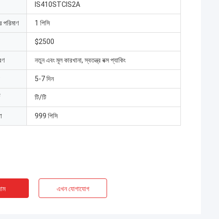
IS410STCIS2A
ার পরিমাণ
1 পিসি
$2500
রণ
নতুন এবং মূল কারখানা, স্বতন্ত্র বক্স প্যাকিং
5-7 দিন
টি/টি
া
999 পিসি
াম
এখন যোগাযোগ