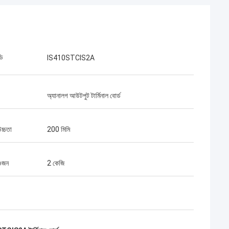
ডি
IS410STCIS2A
অ্যানালগ আউটপুট টার্মিনাল বোর্ড
চ্চতা
200 মিমি
 ওজন
2 কেজি