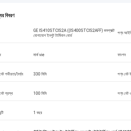
যের বিবরণ
GE IS410STCIS2A ((IS400STCIS2AFF) কমপ্যাক্ট
পণ্য আই
যোগাযোগ ইনপুট টার্মিনাল বোর্ড
জ
মার্ক vie
ফাংশন
নেট গভীরতা/দৈর্ঘ্য
330 মিমি
পণ্য নেট উ
নেট প্রস্থ
100 মিমি
পণ্য নেট
ন্টি
1 বছর