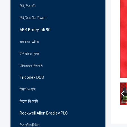
জিই পিএলসি
জিই টারবাইন নিয়ন্ত্রণ
ABB Bailey Infi 90
এমারসন ডেল্টাভ
ইপিআরও সেন্সর
হানিওয়েল পিএলসি
Triconex DCS
হিমা পিএলসি
সিমেন্স পিএলসি
Rockwell Allen Bradley PLC
পিএলসি মডিউল