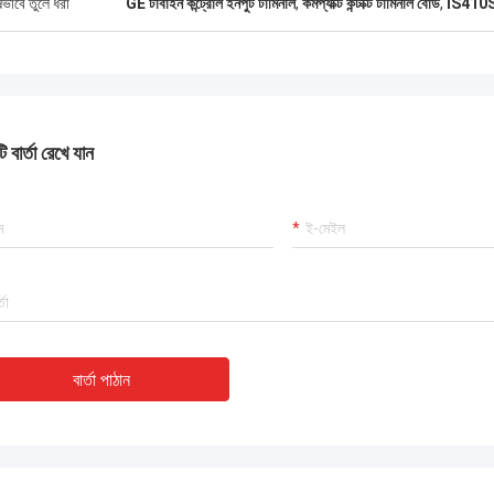
ষভাবে তুলে ধরা
GE টার্বাইন কন্ট্রোল ইনপুট টার্মিনাল
,
কমপ্যাক্ট কন্টাক্ট টার্মিনাল বোর্ড
,
IS410ST
 বার্তা রেখে যান
বার্তা পাঠান