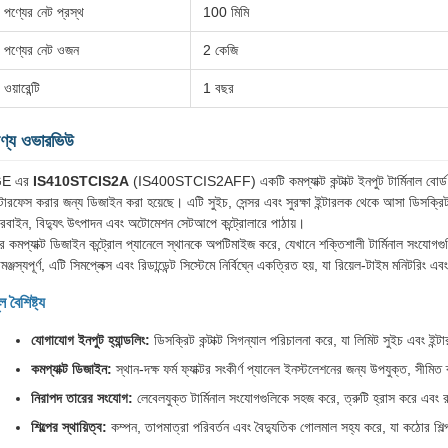
পণ্যের নেট প্রস্থ
100 মিমি
পণ্যের নেট ওজন
2 কেজি
ওয়ারেন্টি
1 বছর
ণ্য ওভারভিউ
E এর
IS410STCIS2A
(IS400STCIS2AFF) একটি কমপ্যাক্ট কন্টাক্ট ইনপুট টার্মিনাল বোর্ড যা শ
ন্টারফেস করার জন্য ডিজাইন করা হয়েছে। এটি সুইচ, সেন্সর এবং সুরক্ষা ইন্টারলক থেকে আসা ডিসক্রিট 
ারবাইন, বিদ্যুৎ উৎপাদন এবং অটোমেশন সেটআপে কন্ট্রোলারে পাঠায়।
র কমপ্যাক্ট ডিজাইন কন্ট্রোল প্যানেলে স্থানকে অপটিমাইজ করে, যেখানে শক্তিশালী টার্মিনাল সংযোগ
মঞ্জস্যপূর্ণ, এটি সিমপ্লেক্স এবং রিডান্ডেন্ট সিস্টেমে নির্বিঘ্নে একত্রিত হয়, যা রিয়েল-টাইম মনিটরি
ল বৈশিষ্ট্য
যোগাযোগ ইনপুট হ্যান্ডলিং:
ডিসক্রিট কন্টাক্ট সিগন্যাল পরিচালনা করে, যা লিমিট সুইচ এবং ই
কমপ্যাক্ট ডিজাইন:
স্থান-দক্ষ ফর্ম ফ্যাক্টর সংকীর্ণ প্যানেল ইনস্টলেশনের জন্য উপযুক্ত, সীমি
নিরাপদ তারের সংযোগ:
লেবেলযুক্ত টার্মিনাল সংযোগগুলিকে সহজ করে, ত্রুটি হ্রাস করে এবং র
শিল্পের স্থায়িত্ব:
কম্পন, তাপমাত্রা পরিবর্তন এবং বৈদ্যুতিক গোলমাল সহ্য করে, যা কঠোর শিল্