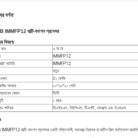
ের বর্ণনা
 IMMFP12 মাল্টি-ফাংশন প্রসেসর
ের বিবরণঃ
্ড নাম
এ বি বি
ল
IMMFP12
ডাক্ট আইডি
IMMFP12
নতুন
 ওজন
2১ কেজি
কেজিং আকার
২০*১৫*১০ সেমি
প্রদানের মেয়াদ
টি/টি
ন্টি
১ বছর
়ার পার্টনার
ডিএইচএল, ইউপিএস, টিএনটি, ফেডেক্স এবং ইএমএস
ঃ
IMMFP12 মাল্টি-ফাংশন প্রসেসর একটি শক্তিশালী, স্বতন্ত্র নিয়ামক যা জটিল শিল্প অটোমেশন অ্যাপ