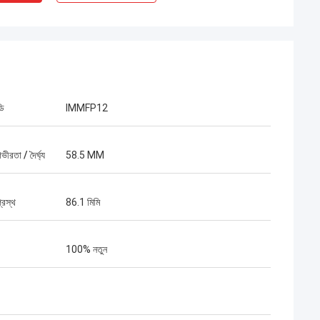
ডি
IMMFP12
ভীরতা / দৈর্ঘ্য
58.5 MM
্রস্থ
86.1 মিমি
100% নতুন