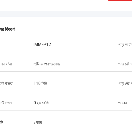
যের বিবরণ
IMMFP12
পণ্য আই
ব্রুনো নাসিমেন্টো
উচ্চমানের এবং সাশ্রয়ী মূল্যের পণ্য সরবরাহের
ার অব্যাহত সহায়তা এবং সমর্থনের জন্য আপনাকে
ালগ বর্ণনা
মাল্টি-ফাংশন প্রসেসর
পণ্য নেট গ
নেট উচ্চতা
110 মিমি
পণ্য নেট প
 নেট ওজন
0.২৪ কেজি
গুণমান
্টি
১ বছর