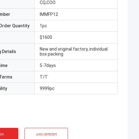
CQ,COO
umber
IMMFP12
Order Quantity
1pc
$1600
New and original factory, individual
 Details
box packing
Time
5-7days
Terms
T/T
lity
9999pc
াম
এখন যোগাযোগ