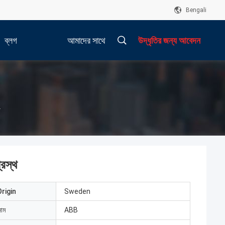
Bengali
ব্লগ
আমাদের সাথে
উদ্ধৃতির জন্য আবেদন
যোগাযোগ করুন
থ
রস্থ
rigin
Sweden
নাম
ABB