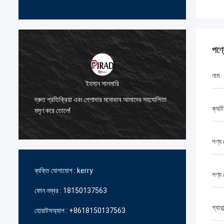
পণ্
নাম
ইহসান সালমারি
আমাদেরকে 
দ্রুত প্রতিক্রিয়া এবং পেশাদার মনোভাব আমাদের সহযোগিতা
জন্য আপন
ক্যাট
মসৃণ করে তোলে!
ধন্যবাদ।
পণ্য 
ব্যক্তি যোগাযোগ :
kerry
পণ্য
ফোন নম্বর :
18150137563
গ্যারান
হোয়াটসঅ্যাপ :
+8618150137563