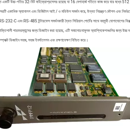
ে একটি উচ্চ-গতির 32-বিট মাইক্রোপ্রসেসর রয়েছে যা 16 মেগাহার্জ গতিতে কাজ করে যার মধ্যে 512
েসরটি একাধিক অ্যানালগ এবং ডিজিটাল আই / ও মডিউল সমর্থন করে, উন্নত নিয়ন্ত্রণ কৌশল এবং নির্ভরয
RS-232-C এবং RS-485 ইন্টারফেস সমর্থনকারী দ্বৈত সিরিয়াল পোর্টের সাথে বহুমুখী যোগাযোগের বিক
শক্তিশালী পারফরম্যান্সের জন্য ডিজাইন করা হয়েছে, এটি সমালোচনামূলক অ্যাপ্লিকেশনগুলির জন্য উচ্
্প্যাক্ট ডিজাইন সহজ, সহজ ইনস্টলেশন এবং রক্ষণাবেক্ষণ নিশ্চিত করে।