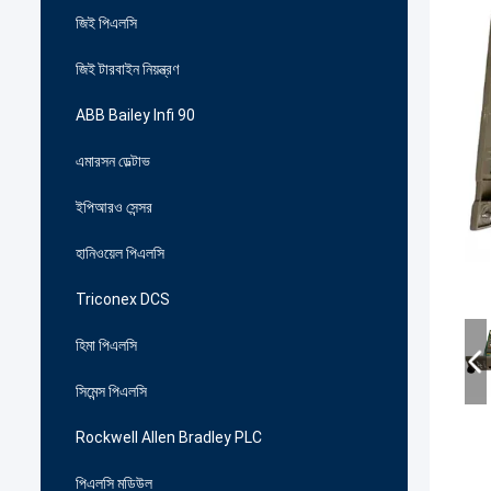
জিই পিএলসি
জিই টারবাইন নিয়ন্ত্রণ
ABB Bailey Infi 90
এমারসন ডেল্টাভ
ইপিআরও সেন্সর
হানিওয়েল পিএলসি
Triconex DCS
হিমা পিএলসি
সিমেন্স পিএলসি
Rockwell Allen Bradley PLC
পিএলসি মডিউল