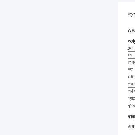
পণ্য
ABB
পণ্য
ব্র্যান
মডে
প্রো
শর্ত
মোট
প্যা
অর্থ 
গ্যারা
কুরিয
বর্ণনা
ABB 