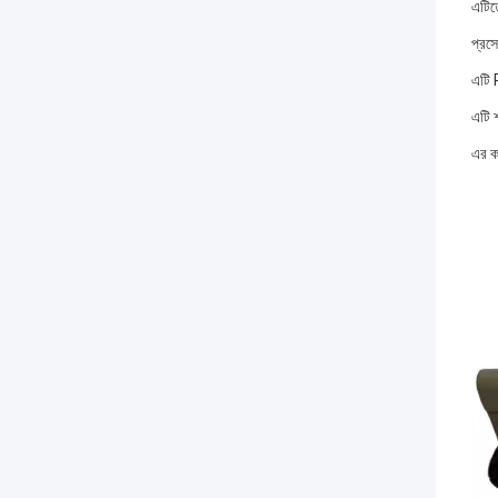
এটিত
প্রস
এটি 
এটি 
এর কম