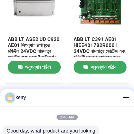
আমাদের সম্পর্কে
কারখানা ভ্রমণ
ABB LT ASE2 UD C920
ABB LT C391 AE01
AE01 সিগন্যাল রূপান্তর
HIEE401782R0001
মডিউল 24VDC নামমাত্র
24VDC নামমাত্র ভোল্টেজ এবং
মান নিয়ন্ত্রণ
ভোল্টেজ এবং সহজ ইনস্টলেশন
সুনির্দিষ্ট সংকেত রূপান্তর জন্য
জন্য স্থিতিশীল শক্তি ইন্টারফেস
টেকসই শিল্প অংশ সঙ্গে সংকেত
অনুসন্ধান পাঠান
অনুসন্ধান পাঠান
সঙ্গে
রূপান্তর মডিউল
আমাদের সাথে যোগাযোগ
ব্লগ
kerry
উদ্ধৃতির জন্য আবেদন
1:46 AM
ABB 800xa
Good day, what product are you looking 