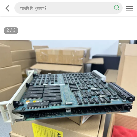
2
/
3