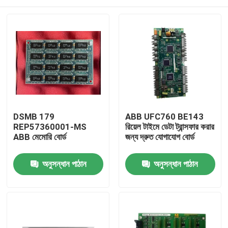
DSMB 179
ABB UFC760 BE143
REP57360001-MS
রিয়েল টাইমে ডেটা ট্রান্সফার করার
ABB মেমোরি বোর্ড
জন্য দ্রুত যোগাযোগ বোর্ড
বাড়ি
অনুসন্ধান পাঠান
অনুসন্ধান পাঠান
পণ্য
ভিডিও