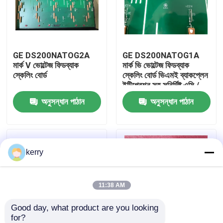
আমাদের সম্পর্কে
GE DS200NATOG2A
GE DS200NATOG1A
কারখানা ভ্রমণ
মার্ক V ভোল্টেজ ফিডব্যাক
মার্ক ভি ভোল্টেজ ফিডব্যাক
স্কেলিং বোর্ড
স্কেলিং বোর্ড ভিএমই ব্যাকপ্লেন
ইন্টিগ্রেশন সহ সুনির্দিষ্ট এসি /
মান নিয়ন্ত্রণ
ডিসি ভোল্টেজ হ্রাসের জন্য
অনুসন্ধান পাঠান
অনুসন্ধান পাঠান
আমাদের সাথে যোগাযোগ
kerry
ব্লগ
উদ্ধৃতির জন্য আবেদন
11:38 AM
Good day, what product are you looking 
ABB 800xa
for?