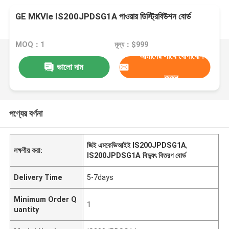
GE MKVIe IS200JPDSG1A পাওয়ার ডিস্ট্রিবিউশন বোর্ড
MOQ：1
মূল্য：$999
আমাদের সাথে যোগাযোগ
ভালো দাম
করুন
পণ্যের বর্ণনা
জিই এমকেভিআইই IS200JPDSG1A
,
লক্ষণীয় করা:
IS200JPDSG1A বিদ্যুৎ বিতরণ বোর্ড
Delivery Time
5-7days
Minimum Order Q
1
uantity