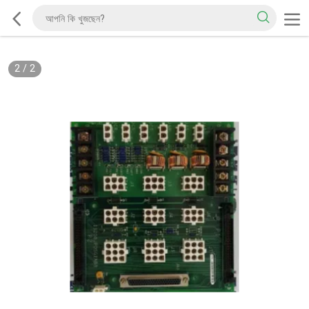
2
/
2