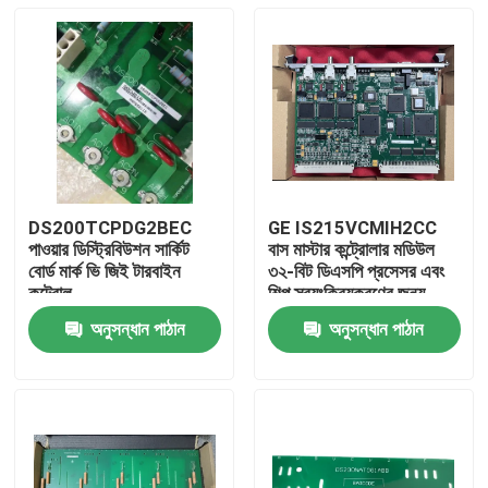
DS200TCPDG2BEC
GE IS215VCMIH2CC
পাওয়ার ডিস্ট্রিবিউশন সার্কিট
বাস মাস্টার কন্ট্রোলার মডিউল
বোর্ড মার্ক ভি জিই টারবাইন
৩২-বিট ডিএসপি প্রসেসর এবং
কন্ট্রোল
শিল্প স্বয়ংক্রিয়করণের জন্য
আইওনেট ইথারনেট পোর্ট সহ
অনুসন্ধান পাঠান
অনুসন্ধান পাঠান
বাড়ি
পণ্য
ভিডিও