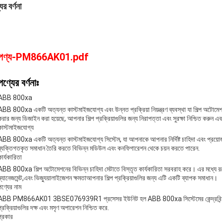
ের বর্ণনা
পণ্য-PM866AK01.pdf
পণ্যের বর্ণনাঃ
ABB 800xa
ABB 800xa একটি অত্যন্ত কাস্টমাইজযোগ্য এবং উন্নত প্রক্রিয়া নিয়ন্ত্রণ ব্যবস্থা যা শিল্প অটোম
করার জন্য ডিজাইন করা হয়েছে, আপনার শিল্প প্রক্রিয়াগুলির জন্য নিরাপত্তা এবং সুরক্ষা নিশ্চিত করুন 
কাস্টমাইজযোগ্য
ABB 800xa একটি অত্যন্ত কাস্টমাইজযোগ্য সিস্টেম, যা আপনাকে আপনার নির্দিষ্ট চাহিদা এবং প্রয়োজ
ব্যক্তিগতকৃত সমাধান তৈরি করতে বিভিন্ন মডিউল এবং কনফিগারেশন থেকে চয়ন করতে পারেন.
কার্যকারিতা
ABB 800xa শিল্প অটোমেশনের বিভিন্ন চাহিদা মেটাতে বিস্তৃত কার্যকারিতা সরবরাহ করে। এর মধ্যে রয়েছে প
ম্যানেজমেন্ট,এবং ভিজ্যুয়ালাইজেশন ক্ষমতাআপনার শিল্প প্রক্রিয়াগুলির জন্য এটি একটি ব্যাপক সমাধান।
পণ্যের নাম
ABB PM866AK01 3BSE076939R1 প্রসেসর ইউনিট হল ABB 800xa সিস্টেমের কেন্দ্রবিন্দু।এটি 
প্রক্রিয়াগুলির দক্ষ এবং মসৃণ অপারেশন নিশ্চিত করে.
প্রকার