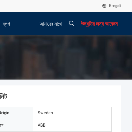
Bengali
ব্লগ
আমাদের সাথে
উদ্ধৃতির জন্য আবেদন
যোগাযোগ করুন
িট
rigin
Sweden
নাম
ABB