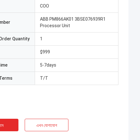
COO
ABB PM866AK01 3BSE076939R1
umber
Processor Unit
Order Quantity
1
$999
Time
5-7days
Terms
T/T
াম
এখন যোগাযোগ