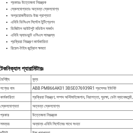
প্রকারঃ উত্তেজনা নিয়ন্ত্রক
স্কেলযোগ্যতাঃ অত্যন্ত স্কেলযোগ্য
অপ্রয়োজনীয়তাঃ উচ্চ প্রাপ্যতা
এবিবি ডিসিএস সিস্টেম ইন্টিগ্রেশন
ডিজিটাল আউটপুট মডিউল সমর্থন
এবিবি অ্যাডভান্ট ওসিএস সামঞ্জস্য
প্রক্রিয়া নিয়ন্ত্রণ কার্যকারিতা
রিয়েল-টাইম কন্ট্রোল ক্ষমতা
টেকনিক্যাল প্যারামিটারঃ
বৈশিষ্ট্য
মূল্য
পণ্যের নাম
ABB PM866AK01 3BSE076939R1 প্রসেসর ইউনিট
কার্যকারিতা
প্রক্রিয়া নিয়ন্ত্রণ, সম্পদ অপ্টিমাইজেশান, নিরাপত্তা, সুরক্ষা, ডেটা ম্যানেজমেন্
স্কেলযোগ্যতা
অত্যন্ত স্কেলযোগ্য
প্রকার
উত্তেজনা নিয়ন্ত্রক
সমন্বয়
অন্যান্য এবিবি সিস্টেমের সাথে সংহত
ছাঁটাই
উচ্চ প্রাপ্যতা