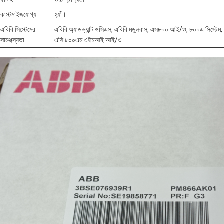
কাস্টমাইজযোগ্য
হ্যাঁ।
এবিবি সিস্টেমের
এবিবি অ্যাডভ্যান্ট ওসিএস, এবিবি মডুলবাস, এস৮০০ আই/ও, ৮০০এ সিস্টে
সামঞ্জস্যতা
এসি ৮০০এম এইচআই আই/ও