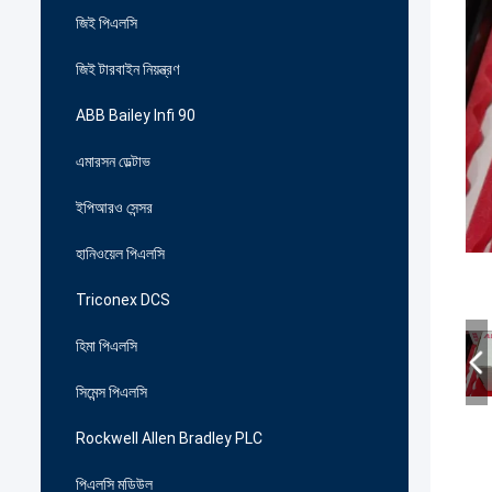
জিই পিএলসি
জিই টারবাইন নিয়ন্ত্রণ
ABB Bailey Infi 90
এমারসন ডেল্টাভ
ইপিআরও সেন্সর
হানিওয়েল পিএলসি
Triconex DCS
হিমা পিএলসি
সিমেন্স পিএলসি
Rockwell Allen Bradley PLC
পিএলসি মডিউল