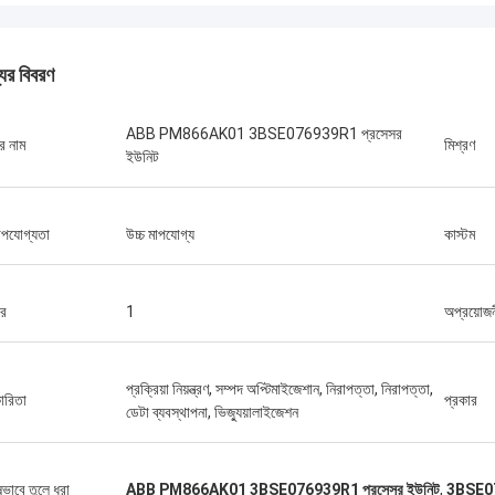
যের বিবরণ
ABB PM866AK01 3BSE076939R1 প্রসেসর
র নাম
মিশ্রণ
ইউনিট
াপযোগ্যতা
উচ্চ মাপযোগ্য
কাস্টম
ার
1
অপ্রয়োজন
প্রক্রিয়া নিয়ন্ত্রণ, সম্পদ অপ্টিমাইজেশান, নিরাপত্তা, নিরাপত্তা,
কারিতা
প্রকার
ডেটা ব্যবস্থাপনা, ভিজ্যুয়ালাইজেশন
ষভাবে তুলে ধরা
ABB PM866AK01 3BSE076939R1 প্রসেসর ইউনিট
,
3BSE07