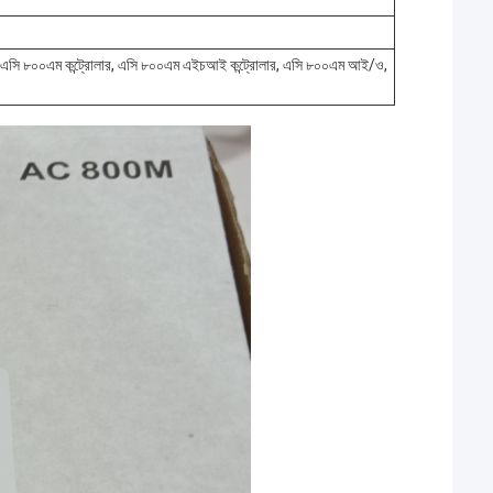
ম, এসি ৮০০এম কন্ট্রোলার, এসি ৮০০এম এইচআই কন্ট্রোলার, এসি ৮০০এম আই/ও,