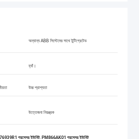
অন্যান্য ABB সিস্টেমের সাথে ইন্টিগ্রেটেড
হ্যাঁ।
ীয়তা
উচ্চ প্রাপ্যতা
উত্তেজনা নিয়ন্ত্রক
6939R1 প্রসেসর ইউনিট
,
PM866AK01 প্রসেসর ইউনিট