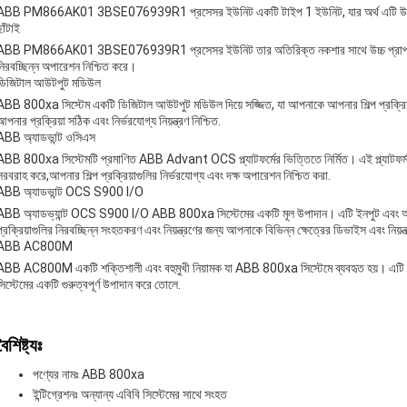
ABB PM866AK01 3BSE076939R1 প্রসেসর ইউনিট একটি টাইপ 1 ইউনিট, যার অর্থ এটি উচ্চ-কার্যকা
ছাঁটাই
ABB PM866AK01 3BSE076939R1 প্রসেসর ইউনিট তার অতিরিক্ত নকশার সাথে উচ্চ প্রাপ্যতা সরবরা
নিরবচ্ছিন্ন অপারেশন নিশ্চিত করে।
ডিজিটাল আউটপুট মডিউল
ABB 800xa সিস্টেম একটি ডিজিটাল আউটপুট মডিউল দিয়ে সজ্জিত, যা আপনাকে আপনার শিল্প প্রক্রিয়ায়
আপনার প্রক্রিয়া সঠিক এবং নির্ভরযোগ্য নিয়ন্ত্রণ নিশ্চিত.
ABB অ্যাডভান্ট ওসিএস
ABB 800xa সিস্টেমটি প্রমাণিত ABB Advant OCS প্ল্যাটফর্মের ভিত্তিতে নির্মিত। এই প্ল্যাটফর
সরবরাহ করে,আপনার শিল্প প্রক্রিয়াগুলির নির্ভরযোগ্য এবং দক্ষ অপারেশন নিশ্চিত করা.
ABB অ্যাডভান্ট OCS S900 I/O
ABB অ্যাডভ্যান্ট OCS S900 I/O ABB 800xa সিস্টেমের একটি মূল উপাদান। এটি ইনপুট এবং আউটপু
প্রক্রিয়াগুলির নিরবচ্ছিন্ন সংহতকরণ এবং নিয়ন্ত্রণের জন্য আপনাকে বিভিন্ন ক্ষেত্রের ডিভাইস এবং নিয়ন্ত
ABB AC800M
ABB AC800M একটি শক্তিশালী এবং বহুমুখী নিয়ামক যা ABB 800xa সিস্টেমে ব্যবহৃত হয়। এটি উন্
সিস্টেমের একটি গুরুত্বপূর্ণ উপাদান করে তোলে.
বৈশিষ্ট্যঃ
পণ্যের নামঃ ABB 800xa
ইন্টিগ্রেশনঃ অন্যান্য এবিবি সিস্টেমের সাথে সংহত