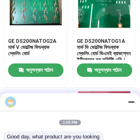
আমাদের সম্পর্কে
কারখানা ভ্রমণ
GE DS200NATOG2A
GE DS200NATOG1A
মার্ক V ভোল্টেজ ফিডব্যাক
মার্ক ভি ভোল্টেজ ফিডব্যাক
স্কেলিং বোর্ড
স্কেলিং বোর্ড ভিএমই ব্যাকপ্লেন
মান নিয়ন্ত্রণ
ইন্টিগ্রেশন সহ সুনির্দিষ্ট এসি /
ডিসি ভোল্টেজ হ্রাসের জন্য
অনুসন্ধান পাঠান
অনুসন্ধান পাঠান
আমাদের সাথে যোগাযোগ
ব্লগ
উদ্ধৃতির জন্য আবেদন
1:55 PM
ABB 800xa
Good day, what product are you looking 