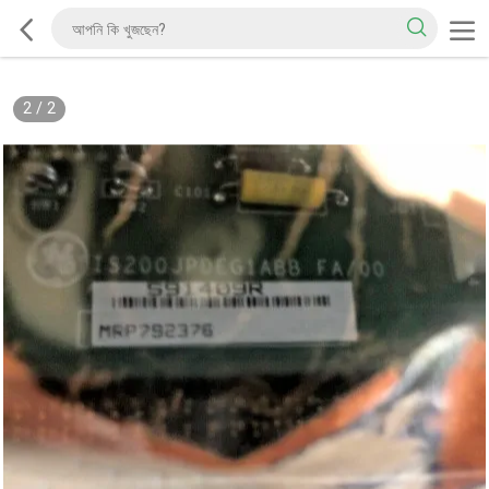
2
/
2