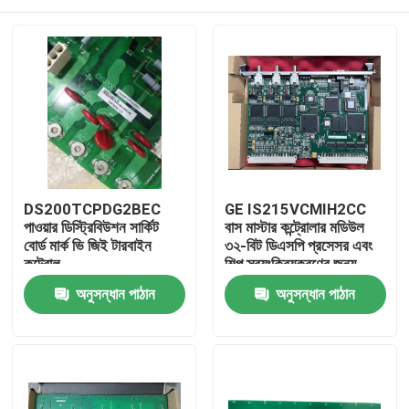
DS200TCPDG2BEC
GE IS215VCMIH2CC
পাওয়ার ডিস্ট্রিবিউশন সার্কিট
বাস মাস্টার কন্ট্রোলার মডিউল
বোর্ড মার্ক ভি জিই টারবাইন
৩২-বিট ডিএসপি প্রসেসর এবং
কন্ট্রোল
শিল্প স্বয়ংক্রিয়করণের জন্য
আইওনেট ইথারনেট পোর্ট সহ
বাড়ি
অনুসন্ধান পাঠান
অনুসন্ধান পাঠান
পণ্য
ভিডিও