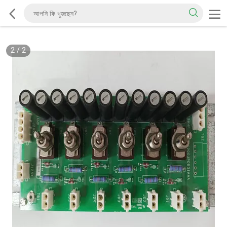
2
/
2