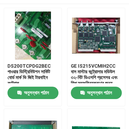
DS200TCPDG2BEC
GE IS215VCMIH2CC
পাওয়ার ডিস্ট্রিবিউশন সার্কিট
বাস মাস্টার কন্ট্রোলার মডিউল
বোর্ড মার্ক ভি জিই টারবাইন
৩২-বিট ডিএসপি প্রসেসর এবং
কন্ট্রোল
শিল্প স্বয়ংক্রিয়করণের জন্য
আইওনেট ইথারনেট পোর্ট সহ
বাড়ি
অনুসন্ধান পাঠান
অনুসন্ধান পাঠান
পণ্য
ভিডিও