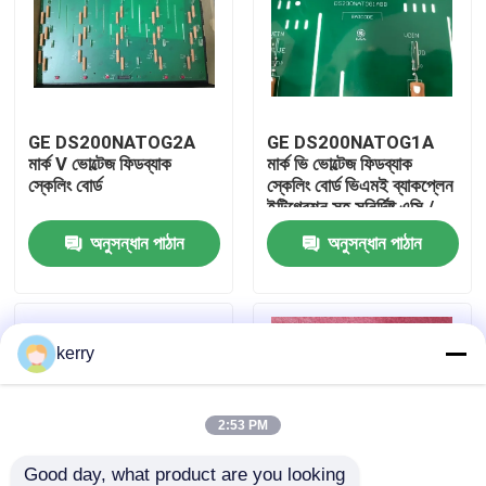
আমাদের সম্পর্কে
কারখানা ভ্রমণ
GE DS200NATOG2A
GE DS200NATOG1A
মার্ক V ভোল্টেজ ফিডব্যাক
মার্ক ভি ভোল্টেজ ফিডব্যাক
স্কেলিং বোর্ড
স্কেলিং বোর্ড ভিএমই ব্যাকপ্লেন
মান নিয়ন্ত্রণ
ইন্টিগ্রেশন সহ সুনির্দিষ্ট এসি /
ডিসি ভোল্টেজ হ্রাসের জন্য
অনুসন্ধান পাঠান
অনুসন্ধান পাঠান
আমাদের সাথে যোগাযোগ
ব্লগ
kerry
উদ্ধৃতির জন্য আবেদন
2:53 PM
ABB 800xa
Good day, what product are you looking 