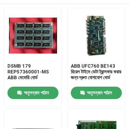
DSMB 179
ABB UFC760 BE143
REP57360001-MS
রিয়েল টাইমে ডেটা ট্রান্সফার করার
ABB মেমোরি বোর্ড
জন্য দ্রুত যোগাযোগ বোর্ড
বাড়ি
অনুসন্ধান পাঠান
অনুসন্ধান পাঠান
পণ্য
ভিডিও