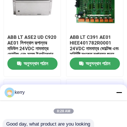
আমাদের সম্পর্কে
কারখানা ভ্রমণ
ABB LT ASE2 UD C920
ABB LT C391 AE01
AE01 সিগন্যাল রূপান্তর
HIEE401782R0001
মডিউল 24VDC নামমাত্র
24VDC নামমাত্র ভোল্টেজ এবং
মান নিয়ন্ত্রণ
ভোল্টেজ এবং সহজ ইনস্টলেশন
সুনির্দিষ্ট সংকেত রূপান্তর জন্য
জন্য স্থিতিশীল শক্তি ইন্টারফেস
টেকসই শিল্প অংশ সঙ্গে সংকেত
অনুসন্ধান পাঠান
অনুসন্ধান পাঠান
সঙ্গে
রূপান্তর মডিউল
আমাদের সাথে যোগাযোগ
ব্লগ
kerry
উদ্ধৃতির জন্য আবেদন
8:28 AM
ABB 800xa
Good day, what product are you looking 