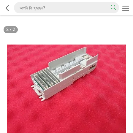
2
/
2