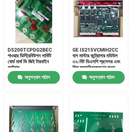
DS200TCPDG2BEC
GE IS215VCMIH2CC
পাওয়ার ডিস্ট্রিবিউশন সার্কিট
বাস মাস্টার কন্ট্রোলার মডিউল
বোর্ড মার্ক ভি জিই টারবাইন
৩২-বিট ডিএসপি প্রসেসর এবং
কন্ট্রোল
শিল্প স্বয়ংক্রিয়করণের জন্য
আইওনেট ইথারনেট পোর্ট সহ
অনুসন্ধান পাঠান
অনুসন্ধান পাঠান
বাড়ি
পণ্য
ভিডিও