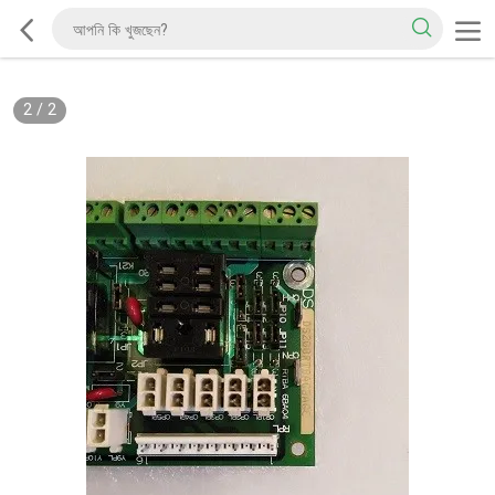
2
/
2