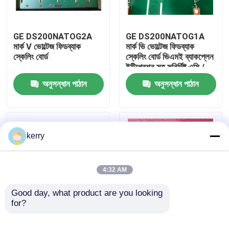
আমাদের সম্পর্কে
GE DS200NATOG2A
GE DS200NATOG1A
মার্ক V ভোল্টেজ ফিডব্যাক
মার্ক ভি ভোল্টেজ ফিডব্যাক
স্কেলিং বোর্ড
স্কেলিং বোর্ড ভিএমই ব্যাকপ্লেন
কারখানা ভ্রমণ
ইন্টিগ্রেশন সহ সুনির্দিষ্ট এসি /
ডিসি ভোল্টেজ হ্রাসের জন্য
অনুসন্ধান পাঠান
অনুসন্ধান পাঠান
মান নিয়ন্ত্রণ
আমাদের সাথে যোগাযোগ
kerry
ব্লগ
4:32 AM
উদ্ধৃতির জন্য আবেদন
Good day, what product are you looking 
for?
GE Mark VIe
GE IS200STAIH2A
ABB 800xa
IS215UCCAM03A
সিম্প্লেক্স এনালগ ইনপুট টার্মিনাল