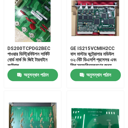
DS200TCPDG2BEC
GE IS215VCMIH2CC
পাওয়ার ডিস্ট্রিবিউশন সার্কিট
বাস মাস্টার কন্ট্রোলার মডিউল
বোর্ড মার্ক ভি জিই টারবাইন
৩২-বিট ডিএসপি প্রসেসর এবং
কন্ট্রোল
শিল্প স্বয়ংক্রিয়করণের জন্য
আইওনেট ইথারনেট পোর্ট সহ
অনুসন্ধান পাঠান
অনুসন্ধান পাঠান
বাড়ি
পণ্য
ভিডিও