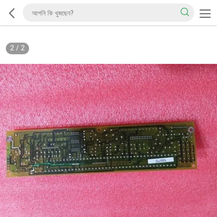
2
/
2