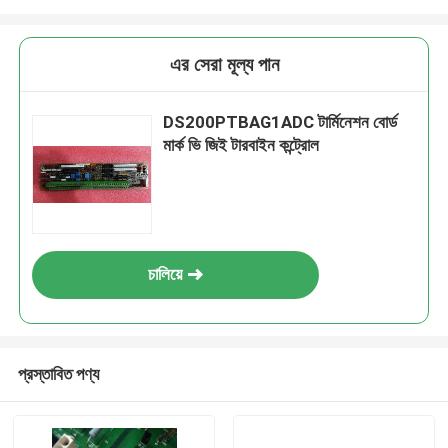
এর সেরা মূল্য পান
DS200PTBAG1ADC টার্মিনেশন বোর্ড
মার্ক ভি জিই টারবাইন কন্ট্রোল
চালিয়ে
প্রস্তাবিত পণ্য