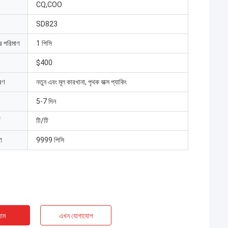
CQ,COO
SD823
ার পরিমাণ
1 পিসি
$400
রণ
নতুন এবং মূল কারখানা, পৃথক বাক্স প্যাকিং
5-7 দিন
টি/টি
া
9999 পিসি
াম
এখন যোগাযোগ