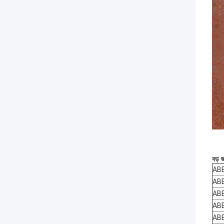
বড় জ
AB
AB
ABB
AB
ABB