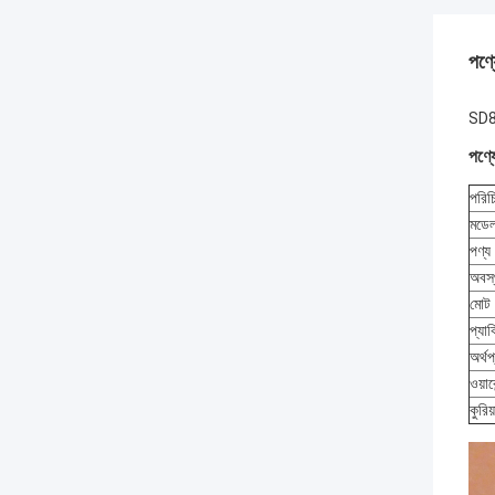
পণ্য
SD8
পণ্য
পরিচ
মডে
পণ্
অবস্
মোট
প্যা
অর্থপ
ওয়ারে
কুরিয