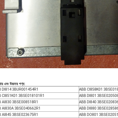
ায় এবং উচ্চতর পণ্য:
B DI814 3BUR001454R1
ABB CI858K01 3BSE01
B CI851K01 3BSE018101R1
ABB DI801 3BSE02050
 AI830 3BSE008518R1
ABB DI840 3BSE02083
B AI830A 3BSE040662R1
ABB DI880 3BSE02858
 AI845 3BSE023675R1
ABB DO801 3BSE0205