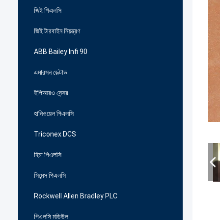
জিই পিএলসি
জিই টারবাইন নিয়ন্ত্রণ
ABB Bailey Infi 90
এমারসন ডেল্টাভ
ইপিআরও সেন্সর
হানিওয়েল পিএলসি
Triconex DCS
হিমা পিএলসি
সিমেন্স পিএলসি
Rockwell Allen Bradley PLC
পিএলসি মডিউল