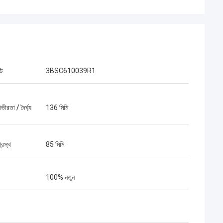
ডি
3BSC610039R1
ভীরতা / দৈর্ঘ্য
136 মিমি
্রস্থ
85 মিমি
100% নতুন