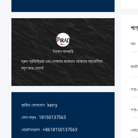
পণ্
নাম
ব্রুনো নাসিমেন্টো
ইহসান সালমারি
আমাদেরকে উচ্চমানের এবং সাশ্রয়ী মূল্যের পণ্য
এবং পেশাদার মনোভাব আমাদের সহযোগিতা
জন্য আপনার অব্যাহত সহায়তা এবং সমর্থনের জ
ক্যাট
ধন্যবাদ।
পণ্য 
ব্যক্তি যোগাযোগ :
kerry
পণ্য
ফোন নম্বর :
18150137563
হোয়াটসঅ্যাপ :
+8618150137563
ওয়ারে