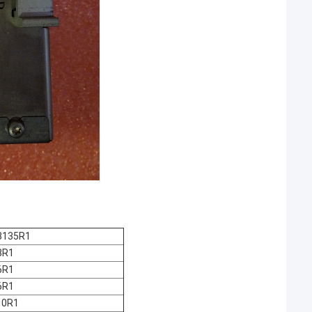
8135R1
8R1
6R1
6R1
10R1