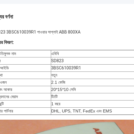
ের বর্ণনা
23 3BSC610039R1 পাওয়ার সাপ্লাই ABB 800XA
ের বিবরণ:
িতিমুলক নাম
এবিবি
ল
SD823
য আইডি
3BSC610039R1
থা
নতুন
 ওজন
2.1 কেজি
কিং আকার
20*15*10 সেমি
্রদানের মেয়াদ
টি/টি
ন্টি
1 বছর
়ার পার্টনার
DHL, UPS, TNT, FedEx এবং EMS