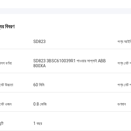
যের বিবরণ
SD823
পণ্য আই
 সরবরাহের
SD823 3BSC610039R1 পাওয়ার সাপ্লাই ABB
ন্য আপনাকে
ালগ বর্ণনা
পণ্য নেট গ
800XA
নেট উচ্চতা
60 মিমি
পণ্য নেট প
 নেট ওজন
0.8 কেজি
গুণমান
ন্টি
1 বছর