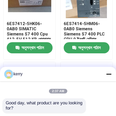
আমাদের সম্পর্কে
6ES7412-5HK06-
6ES7414-5HM06-
0AB0 SIMATIC
0AB0 Siemens
কারখানা ভ্রমণ
Siemens S7 400 Cpu
Siemens S7 400 PLC
412-5H 512 KB প্রোগ্রাম
CPU 0 ইনপুট সেন্ট্রাল
1 MB
প্রসেসিং ইউনিট
অনুসন্ধান পাঠান
অনুসন্ধান পাঠান
মান নিয়ন্ত্রণ
আমাদের সাথে যোগাযোগ
kerry
ব্লগ
2:37 AM
উদ্ধৃতির জন্য আবেদন
Good day, what product are you looking 
for?
ABB 800xa
Siemens Sitop
6ep1336-2ba10