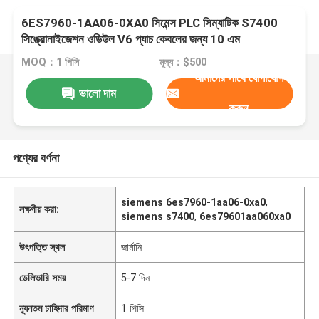
6ES7960-1AA06-0XA0 সিমেন্স PLC সিম্যাটিক S7400
সিঙ্ক্রোনাইজেশন ওডিউল V6 প্যাচ কেবলের জন্য 10 এম
MOQ：1 পিসি
মূল্য：$500
আমাদের সাথে যোগাযোগ
ভালো দাম
করুন
পণ্যের বর্ণনা
siemens 6es7960-1aa06-0xa0
,
লক্ষণীয় করা:
siemens s7400
,
6es79601aa060xa0
উৎপত্তি স্থল
জার্মানি
ডেলিভারি সময়
5-7 দিন
ন্যূনতম চাহিদার পরিমাণ
1 পিসি