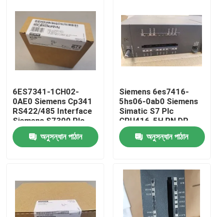
6ES7341-1CH02-
Siemens 6es7416-
0AE0 Siemens Cp341
5hs06-0ab0 Siemens
RS422/485 Interface
Simatic S7 Plc
Siemens S7300 Plc
CPU416-5H PN DP
Safety Cpu
16MB F সেন্ট্রাল প্রসেসিং
অনুসন্ধান পাঠান
অনুসন্ধান পাঠান
ইউনিট
বাড়ি
পণ্য
ভিডিও