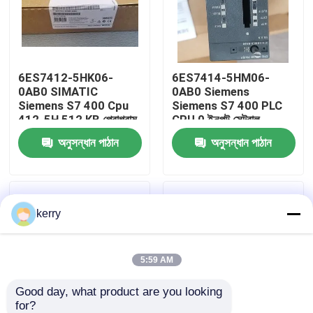
আমাদের সম্পর্কে
6ES7412-5HK06-
6ES7414-5HM06-
কারখানা ভ্রমণ
0AB0 SIMATIC
0AB0 Siemens
Siemens S7 400 Cpu
Siemens S7 400 PLC
412-5H 512 KB প্রোগ্রাম
CPU 0 ইনপুট সেন্ট্রাল
মান নিয়ন্ত্রণ
1 MB
প্রসেসিং ইউনিট
অনুসন্ধান পাঠান
অনুসন্ধান পাঠান
আমাদের সাথে যোগাযোগ
kerry
ব্লগ
উদ্ধৃতির জন্য আবেদন
5:59 AM
Good day, what product are you looking 
ABB 800xa
for?