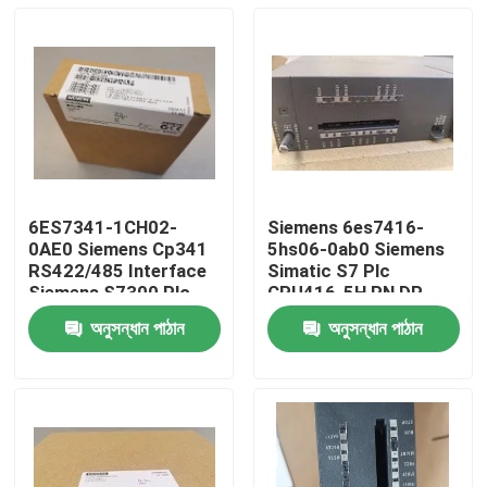
6ES7341-1CH02-
Siemens 6es7416-
0AE0 Siemens Cp341
5hs06-0ab0 Siemens
RS422/485 Interface
Simatic S7 Plc
Siemens S7300 Plc
CPU416-5H PN DP
Safety Cpu
16MB F সেন্ট্রাল প্রসেসিং
অনুসন্ধান পাঠান
অনুসন্ধান পাঠান
ইউনিট
বাড়ি
পণ্য
ভিডিও