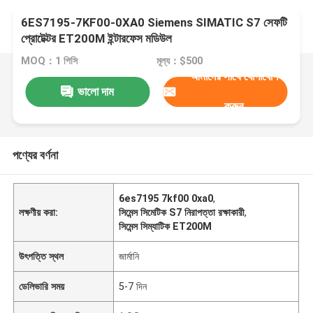
6ES7195-7KF00-0XA0 Siemens SIMATIC S7 সেফটি
প্রোটেক্টর ET200M ইন্টারফেস মডিউল
MOQ：1 পিসি
মূল্য：$500
আমাদের সাথে যোগাযোগ
ভালো দাম
করুন
পণ্যের বর্ণনা
6es7195 7kf00 0xa0
,
লক্ষণীয় করা:
সিমেন্স সিমেটিক S7 নিরাপত্তা রক্ষাকারী
,
সিমেন্স সিম্যাটিক ET200M
উৎপত্তি স্থল
জার্মানি
ডেলিভারি সময়
5-7 দিন