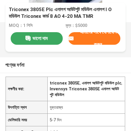
Triconex 3805E Plc এনালগ আউটপুট মডিউল এনালগ I O
মডিউল Triconex কার্ড 8 AO 4-20 MA TMR
MOQ：1 পিসি
মূল্য：$5000
আমাদের সাথে যোগাযোগ
ভালো দাম
করুন
পণ্যের বর্ণনা
triconex 3805E
,
এনালগ আউটপুট মডিউল plc
,
লক্ষণীয় করা:
Invensys Triconex 3805E এনালগ আউট
পুট মডিউল
উৎপত্তি স্থল
যুক্তরাজ্য
ডেলিভারি সময়
5-7 দিন