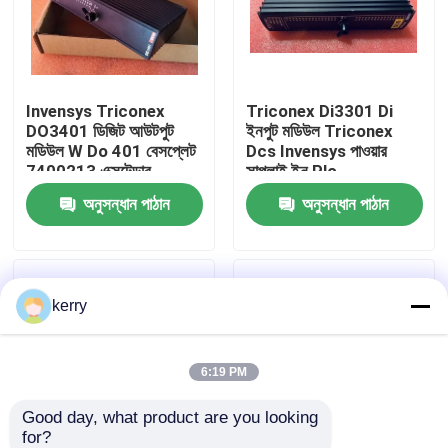
আমাদের সম্পর্কে
Invensys Triconex
Triconex Di3301 Di
কারখানা ভ্রমণ
DO3401 ডিজিট আউটপুট
ইনপুট মডিউল Triconex
মডিউল W Do 401 বেসপ্লেট
Dcs Invensys পাওয়ার
7400213 এক্সটেন্ডার
সাপ্লাই ইন Plc
মান নিয়ন্ত্রণ
অনুসন্ধান পাঠান
অনুসন্ধান পাঠান
আমাদের সাথে যোগাযোগ
kerry
ব্লগ
উদ্ধৃতির জন্য আবেদন
6:19 PM
Good day, what product are you looking 
ABB 800xa
for?