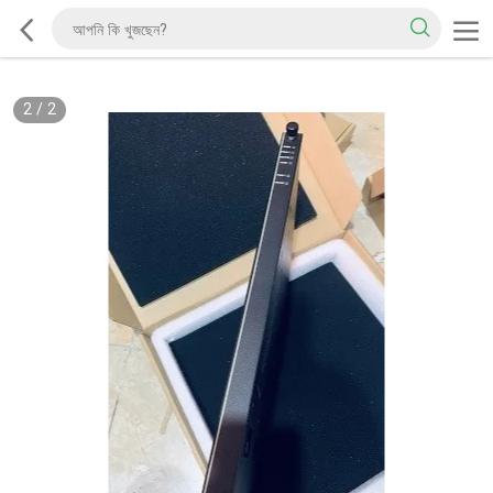
2
/
2