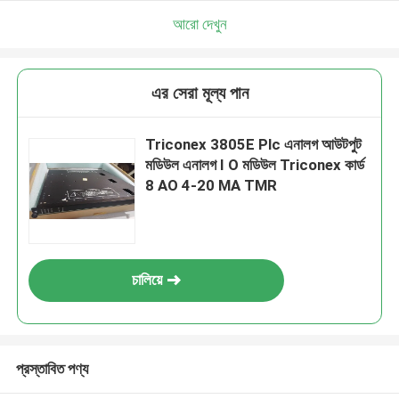
আরো দেখুন
এর সেরা মূল্য পান
Triconex 3805E Plc এনালগ আউটপুট
মডিউল এনালগ I O মডিউল Triconex কার্ড
8 AO 4-20 MA TMR
চালিয়ে
প্রস্তাবিত পণ্য