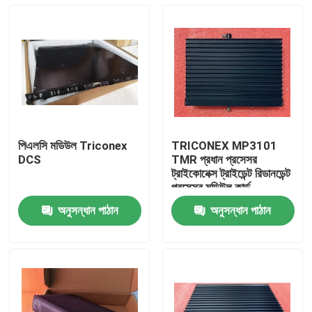
পিএলসি মডিউল Triconex
TRICONEX MP3101
DCS
TMR প্রধান প্রসেসর
ট্রাইকোনেক্স ট্রাইডেন্ট রিডানডেন্ট
প্রসেসর মডিউল কার্ড
অনুসন্ধান পাঠান
অনুসন্ধান পাঠান
বাড়ি
পণ্য
ভিডিও