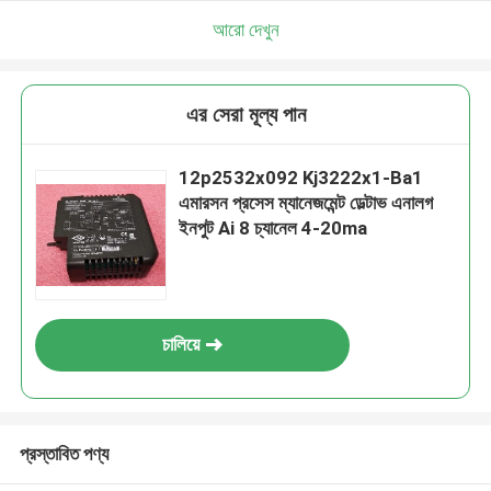
আরো দেখুন
এর সেরা মূল্য পান
12p2532x092 Kj3222x1-Ba1
এমারসন প্রসেস ম্যানেজমেন্ট ডেল্টাভ এনালগ
ইনপুট Ai 8 চ্যানেল 4-20ma
চালিয়ে
প্রস্তাবিত পণ্য