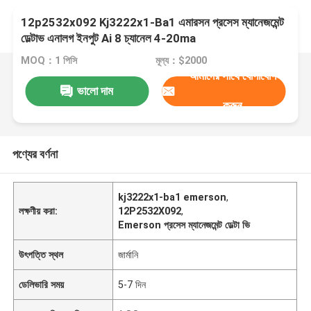
12p2532x092 Kj3222x1-Ba1 এমারসন প্রসেস ম্যানেজমেন্ট
ডেল্টাভ এনালগ ইনপুট Ai 8 চ্যানেল 4-20ma
MOQ：1 পিসি
মূল্য：$2000
আমাদের সাথে যোগাযোগ
ভালো দাম
করুন
পণ্যের বর্ণনা
kj3222x1-ba1 emerson
,
লক্ষণীয় করা:
12P2532X092
,
Emerson প্রসেস ম্যানেজমেন্ট ডেল্টা ভি
উৎপত্তি স্থল
জার্মানি
ডেলিভারি সময়
5-7 দিন