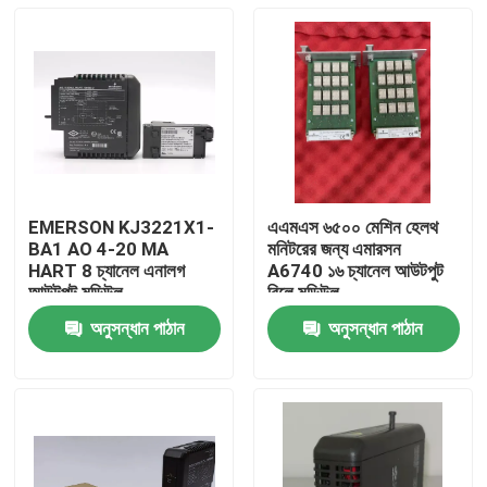
EMERSON KJ3221X1-
এএমএস ৬৫০০ মেশিন হেলথ
BA1 AO 4-20 MA
মনিটরের জন্য এমারসন
HART 8 চ্যানেল এনালগ
A6740 ১৬ চ্যানেল আউটপুট
আউটপুট মডিউল
রিলে মডিউল
অনুসন্ধান পাঠান
অনুসন্ধান পাঠান
বাড়ি
পণ্য
ভিডিও