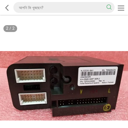
2
/
2