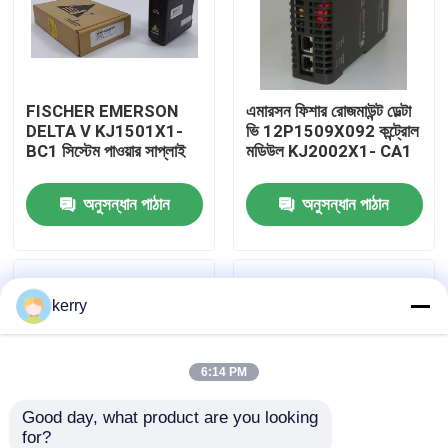
আমাদের সম্পর্কে
FISCHER EMERSON
এমারসন ফিশার রোজমাউন্ট ডেল্টা
কারখানা ভ্রমণ
DELTA V KJ1501X1-
ভি 12P1509X092 কন্ট্রোল
BC1 সিস্টেম পাওয়ার সাপ্লাই
মডিউল KJ2002X1- CA1
মান নিয়ন্ত্রণ
অনুসন্ধান পাঠান
অনুসন্ধান পাঠান
আমাদের সাথে যোগাযোগ
kerry
ব্লগ
উদ্ধৃতির জন্য আবেদন
6:14 PM
Good day, what product are you looking 
ABB 800xa
for?