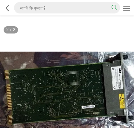
2
/
2