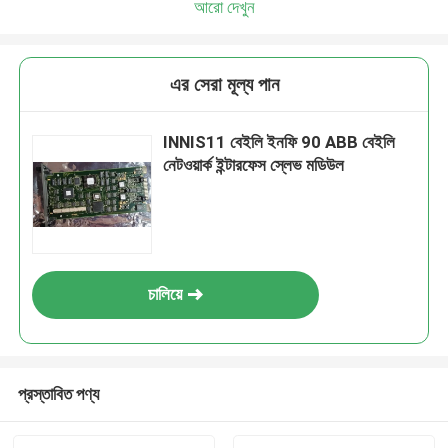
আরো দেখুন
এর সেরা মূল্য পান
INNIS11 বেইলি ইনফি 90 ABB বেইলি
নেটওয়ার্ক ইন্টারফেস স্লেভ মডিউল
চালিয়ে
প্রস্তাবিত পণ্য