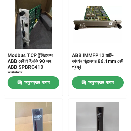
Modbus TCP ইন্টারফেস
ABB IMMFP12 মাল্টি-
ABB বেইলি ইনফি 90 সহ
ফাংশন প্রসেসর 86.1mm নেট
ABB SPBRC410
প্রস্থ
কন্ট্রোলার
অনুসন্ধান পাঠান
অনুসন্ধান পাঠান
বাড়ি
পণ্য
ভিডিও