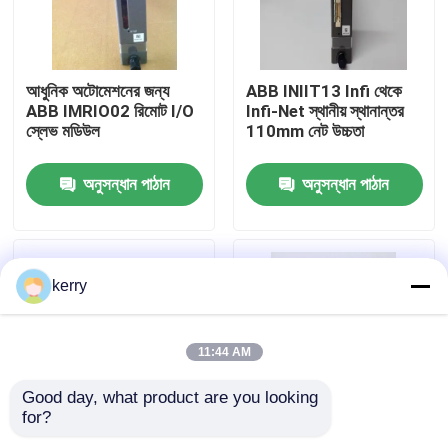
আমাদের সম্পর্কে
আধুনিক অটোমেশনের জন্য
ABB INIIT13 Infi থেকে
ABB IMRIO02 রিমোট I/O
Infi-Net স্থানীয় স্থানান্তর
কারখানা ভ্রমণ
স্লেভ মডিউল
110mm নেট উচ্চতা
অনুসন্ধান পাঠান
অনুসন্ধান পাঠান
মান নিয়ন্ত্রণ
আমাদের সাথে যোগাযোগ
kerry
ব্লগ
11:44 AM
উদ্ধৃতির জন্য আবেদন
Good day, what product are you looking 
for?
ABB 800xa
ABB INNIS01 লুপ ইন্টারফেস
আইএমডিএসআই২২ এবিবি