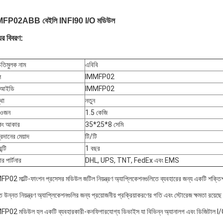
MFP02
ABB বেইলি INFI90 I/O মডিউল
ের বিবরণ:
িতিমুলক নাম
এবিবি
ল
IMMFP02
য আইডি
IMMFP02
থা
নতুন
 ওজন
1.5 কেজি
কিং আকার
35*25*8 সেমি
্রদানের মেয়াদ
টি/টি
ন্টি
1 বছর
়ার পার্টনার
DHL, UPS, TNT, FedEx এবং EMS
P02 মাল্টি-ফাংশন প্রসেসর মডিউল জটিল নিয়ন্ত্রণ অ্যাপ্লিকেশনগুলিতে ব্যবহারের জন্য একটি শক্তিশাল
 উন্নত নিয়ন্ত্রণ অ্যাপ্লিকেশনগুলির জন্য প্রয়োজনীয় প্রক্রিয়াকরণের গতি এবং স্টোরেজ ক্ষমতা রয়েছ
P02 মডিউল হল একটি ব্যবহারকারী-কনফিগারযোগ্য ডিভাইস যা বিভিন্ন অ্যানালগ এবং ডিজিটাল I/O 