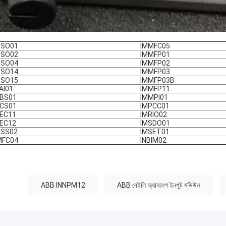
DSO01
IMMFC05
DSO02
IMMFP01
DSO04
IMMFP02
DSO14
IMMFP03
DSO15
IMMFP03B
AI01
IMMFP11
FBS01
IMMPI01
FCS01
IMPCC01
FEC11
IMRIO02
FEC12
IMSDO01
HSS02
IMSET01
MFC04
INBIM02
:
ABB INNPM12
ABB বেইলি অ্যানালগ ইনপুট মডিউল