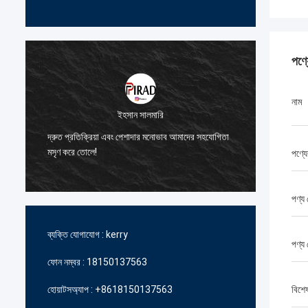
পণ্
নাম
ইহসান সালমারি
আমাদেরকে উচ্চমান
দ্রুত প্রতিক্রিয়া এবং পেশাদার মনোভাব আমাদের সহযোগিতা
জন্য আপনার অব্য
মসৃণ করে তোলে!
পণ্য
ধন্যবাদ।
পণ্য 
ব্যক্তি যোগাযোগ :
kerry
পণ্য
ফোন নম্বর :
18150137563
হোয়াটসঅ্যাপ :
+8618150137563
বিশে