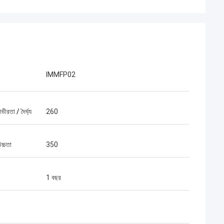
IMMFP02
ভীরতা / দৈর্ঘ্য
260
চ্চতা
350
1 বছর