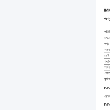
IM
পণ্য
পরিচ
মডে
পণ্
অবস্
মোট
প্যা
অর্থপ
ওয়ারে
কুরিয
IMMF
এটিতে
IMMF