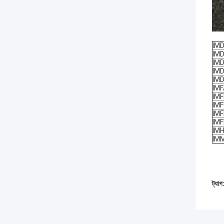
IM
IM
IM
IM
IM
IMF
IM
IM
IM
IM
IM
IM
ট্যাগ