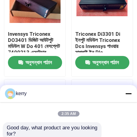
আমাদের সম্পর্কে
Invensys Triconex
Triconex Di3301 Di
কারখানা ভ্রমণ
DO3401 ডিজিট আউটপুট
ইনপুট মডিউল Triconex
মডিউল W Do 401 বেসপ্লেট
Dcs Invensys পাওয়ার
7400213 এক্সটেন্ডার
সাপ্লাই ইন Plc
মান নিয়ন্ত্রণ
অনুসন্ধান পাঠান
অনুসন্ধান পাঠান
আমাদের সাথে যোগাযোগ
kerry
ব্লগ
উদ্ধৃতির জন্য আবেদন
2:35 AM
Good day, what product are you looking 
ABB 800xa
for?