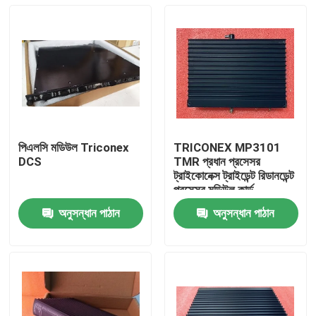
পিএলসি মডিউল Triconex
TRICONEX MP3101
DCS
TMR প্রধান প্রসেসর
ট্রাইকোনেক্স ট্রাইডেন্ট রিডানডেন্ট
প্রসেসর মডিউল কার্ড
অনুসন্ধান পাঠান
অনুসন্ধান পাঠান
বাড়ি
পণ্য
ভিডিও