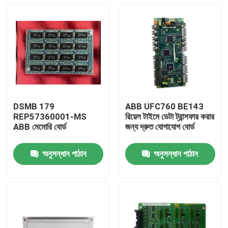
DSMB 179
ABB UFC760 BE143
REP57360001-MS
রিয়েল টাইমে ডেটা ট্রান্সফার করার
ABB মেমোরি বোর্ড
জন্য দ্রুত যোগাযোগ বোর্ড
অনুসন্ধান পাঠান
অনুসন্ধান পাঠান
বাড়ি
পণ্য
ভিডিও