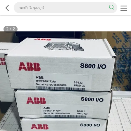
2
/
2