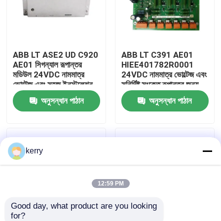
আমাদের সম্পর্কে
ABB LT ASE2 UD C920
ABB LT C391 AE01
কারখানা ভ্রমণ
AE01 সিগন্যাল রূপান্তর
HIEE401782R0001
মডিউল 24VDC নামমাত্র
24VDC নামমাত্র ভোল্টেজ এবং
ভোল্টেজ এবং সহজ ইনস্টলেশন
সুনির্দিষ্ট সংকেত রূপান্তর জন্য
মান নিয়ন্ত্রণ
জন্য স্থিতিশীল শক্তি ইন্টারফেস
টেকসই শিল্প অংশ সঙ্গে সংকেত
অনুসন্ধান পাঠান
অনুসন্ধান পাঠান
সঙ্গে
রূপান্তর মডিউল
আমাদের সাথে যোগাযোগ
kerry
ব্লগ
উদ্ধৃতির জন্য আবেদন
12:59 PM
Good day, what product are you looking 
ABB 800xa
for?